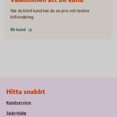
Välkommen att bli kund
När du blivit kund kan du se pris och teckna
bilförsäkring.
Bli
kund
Sidfot
Hitta snabbt
Kundservice
Spärrhjälp