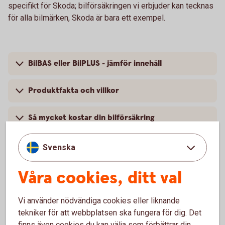
specifikt för Skoda; bilförsäkringen vi erbjuder kan tecknas
för alla bilmärken, Skoda är bara ett exempel.
BilBAS eller BilPLUS - jämför innehåll
Produktfakta och villkor
Så mycket kostar din bilförsäkring
Svenska
Våra cookies, ditt val
Vanliga frågor om att försäkra
Skoda
Vi använder nödvändiga cookies eller liknande
tekniker för att webbplatsen ska fungera för dig. Det
Trafik, hel och halv – vad är det för skillnad på
finns även cookies du kan välja som förbättrar din