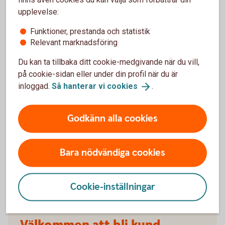
försäkringarna?
upplevelse:
Funktioner, prestanda och statistik
När slutar den tidigare ägarens försäkring att
Relevant marknadsföring
gälla?
Du kan ta tillbaka ditt cookie-medgivande när du vill,
Om man övningskör och olyckan är framme,
på cookie-sidan eller under din profil när du är
täcker bilförsäkringen då?
inloggad.
Så hanterar vi
cookies
.
Gäller bilförsäkringen utanför Sverige?
Godkänn alla cookies
Täcker försäkringen viltolyckor?
Bara nödvändiga cookies
Vilka bilar har en vagnskadegaranti?
Cookie-inställningar