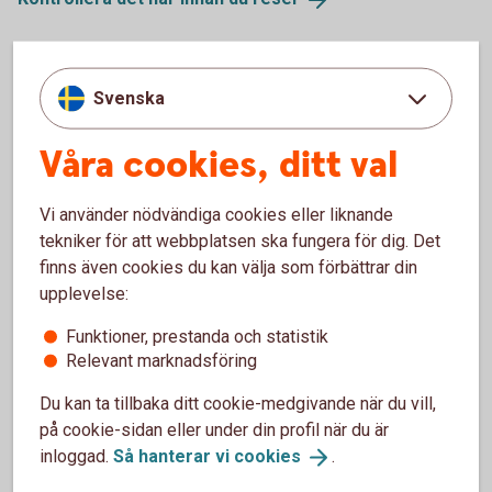
Hjälp under resan
Svenska
Ibland har man otur och något händer under resan. Om du till
Våra cookies, ditt val
exempel blir sjuk eller skadad har vi samlat information om
vad du ska göra och hur du kontaktar oss.
Vi använder nödvändiga cookies eller liknande
Om något händer på
resan
tekniker för att webbplatsen ska fungera för dig. Det
finns även cookies du kan välja som förbättrar din
upplevelse:
Funktioner, prestanda och statistik
Så fungerar reseskyddet
Relevant marknadsföring
Du kan ta tillbaka ditt cookie-medgivande när du vill,
Förlängt reseskydd - resor över 45 dagar
på cookie-sidan eller under din profil när du är
inloggad.
Så hanterar vi
cookies
.
Reseförsäkring via ditt kort