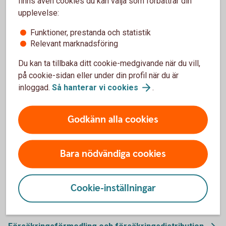
finns även cookies du kan välja som förbättrar din
upplevelse:
Har olyckan varit framme?
Funktioner, prestanda och statistik
Relevant marknadsföring
Här kan du göra din anmälan och ansöka om
ersättning.
Du kan ta tillbaka ditt cookie-medgivande när du vill,
på cookie-sidan eller under din profil när du är
Skadeanmälan – anmäl
skada
inloggad.
Så hanterar vi
cookies
.
Godkänn alla cookies
Mer information
Bara nödvändiga cookies
Vi är försäkringsförmedlare
Cookie-inställningar
Sparbanken Nord förmedlar försäkringar från flera olika
försäkringsbolag.