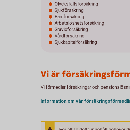
Olycksfallsförsäkring
Sjukförsäkring
Barnförsäkring
Arbetslöshetsförsäkring
Gravidförsäkring
Vårdförsäkring
Sjukkapitalförsäkring
Vi är försäkringsför
Vi förmedlar försäkringar och pensionslösnin
Information om vår
försäkringsförmedli
För att se detta innehåll behöver d