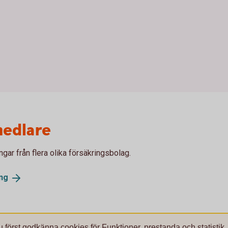
medlare
gar från flera olika försäkringsbolag.
ng
u först godkänna cookies för Funktioner, prestanda och statistik.