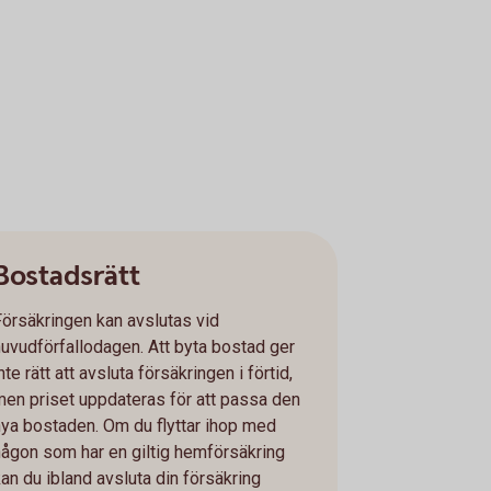
Bostadsrätt
Försäkringen kan avslutas vid
huvudförfallodagen. Att byta bostad ger
nte rätt att avsluta försäkringen i förtid,
men priset uppdateras för att passa den
nya bostaden. Om du flyttar ihop med
någon som har en giltig hemförsäkring
kan du ibland avsluta din försäkring