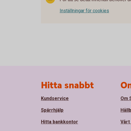
Inställningar för cookies
Sidfot
Hitta snabbt
Om
Kundservice
Om S
Spärrhjälp
Håll
Hitta bankkontor
Vårt