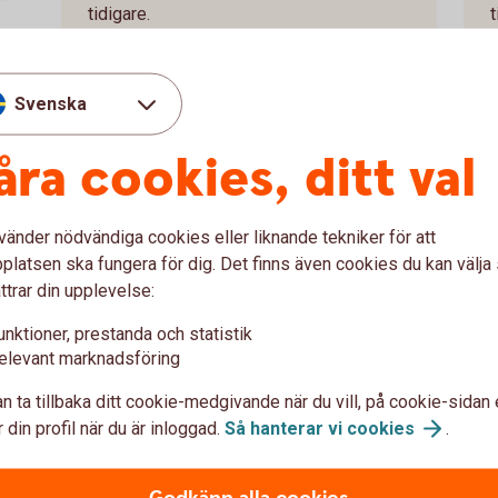
tidigare.
e
Svenska
åra cookies, ditt val
vänder nödvändiga cookies eller liknande tekniker för att
latsen ska fungera för dig. Det finns även cookies du kan välj
och snöskoter
Släp- och husva
ttrar din upplevelse:
unktioner, prestanda och statistik
äkringen normalt
Om du säljer ett släp eller
elevant marknadsföring
registreras hos
normalt inte automatiskt s
så hjälper vi dig att avslut
n ta tillbaka ditt cookie-medgivande när du vill, på cookie-sidan 
 din profil när du är inloggad.
Så hanterar vi
cookies
.
 anledningar så kan du göra
Om du vill avsluta försäkri
på huvudförfallodagen.