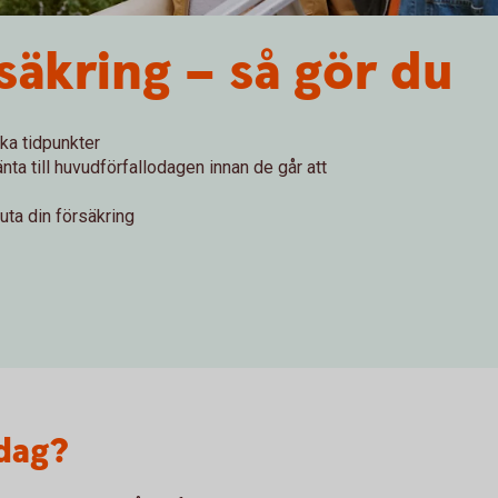
säkring – så gör du
ika tidpunkter
ta till huvudförfallodagen innan de går att
luta din försäkring
dag?