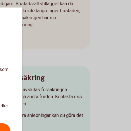
tidigare. Bostadsrättstillägget kan du
avsluta när du inte längre äger bostaden,
ller när försäkringen har sin
huvudförfallodag.
a som
gnsförsäkring
 en husvagn avslutas försäkringen
om för bil och andra fordon. Kontakta oss
a försäkringen.
eller
ngen av andra anledningar kan du göra det