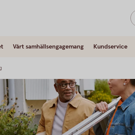
et
Vårt samhällsengagemang
Kundservice
g