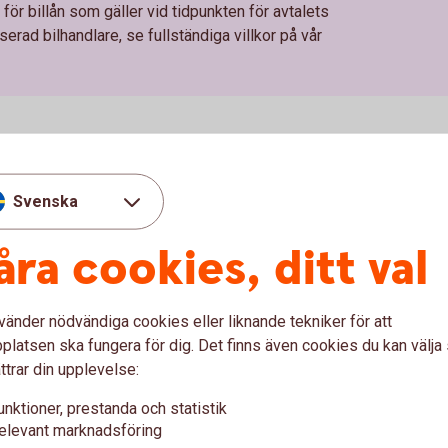
för billån som gäller vid tidpunkten för avtalets
erad bilhandlare, se fullständiga villkor på vår
Gör en energi
Svenska
Höga elpriser kan sätta spår 
åra cookies, ditt val
energiförbrukningen och se vi
bostad - gör en energikoll.
vänder nödvändiga cookies eller liknande tekniker för att
latsen ska fungera för dig. Det finns även cookies du kan välj
ttrar din upplevelse:
unktioner, prestanda och statistik
elevant marknadsföring