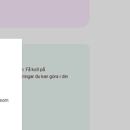
koll
i plånboken. Få koll på
lka förbättringar du kan göra i din
a som