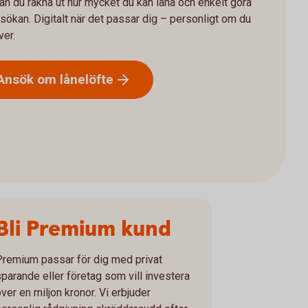
an du räkna ut hur mycket du kan låna och enkelt göra
sökan. Digitalt när det passar dig – personligt om du
er.
Ansök om
lånelöfte
Bli Premium kund
Premium passar för dig med privat
sparande eller företag som vill investera
ver en miljon kronor. Vi erbjuder