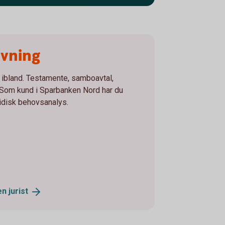
ivning
p ibland. Testamente, samboavtal,
. Som kund i Sparbanken Nord har du
juridisk behovsanalys.
 en
jurist