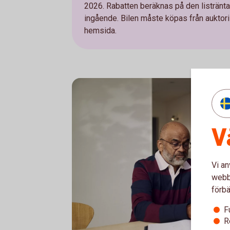
2026. Rabatten beräknas på den listränta 
ingående. Bilen måste köpas från auktoris
hemsida.
V
Vi an
webbp
förbä
F
R