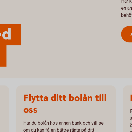
Här k
en an
behöv
ed
Flytta ditt bolån till
oss
Har du bolån hos annan bank och vill se
ö
om du kan få en bättre ränta på ditt