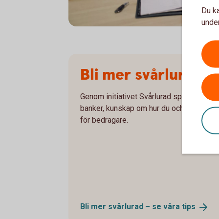
Du ka
under
Senior couple sitting at the kitchen table p
Bli mer svårlurad
Genom initiativet Svårlurad sprider vi, 
banker, kunskap om hur du och dina närs
för bedragare.
Bli mer svårlurad – se våra
tips