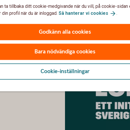
Minska din
energiförbrukn
n ta tillbaka ditt cookie-medgivande när du vill, på cookie-sidan 
 din profil när du är inloggad.
Så hanterar vi
cookies
.
lanning their economy
Godkänn alla cookies
Bara nödvändiga cookies
tillsammans med Sveriges
tående kan göra det svårare
Cookie-inställningar