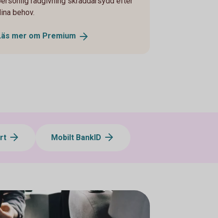
personlig rådgivning skräddarsydd efter
dina behov.
Läs mer om
Premium
rt
Mobilt BankID