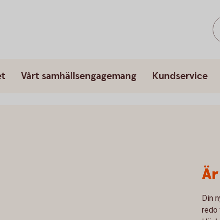
et
Vårt samhällsengagemang
Kundservice
Är
Din n
redo 