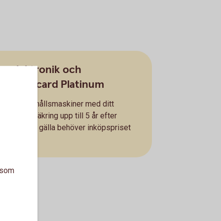
hemelektronik och
– Mastercard Platinum
ik och hushållsmaskiner med ditt
llriskförsäkring upp till 5 år efter
kringen ska gälla behöver inköpspriset
a som