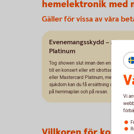
hemelektronik med 
Gäller för vissa av våra bet
Evenemangsskydd – Masterc
Platinum
Tog showen slut innan den ens hann börja
till en konsert eller ett idrottsevenema
V
eller Mastercard Platinum, men får förhi
sjukdom kan du få ersättning om du uppvi
på hemmaplan och på resan.
Vi an
webbp
förbä
F
R
Villkoren för korten