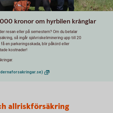
20 000 kronor om hyrbilen krånglar
nder resan eller på semestern? Om du betalar
äkring, så ingår självriskeliminering upp till 20
e få en parkeringsskada, blir påkörd eller
ntade kostnader!
kringar.
dernaforsakringar.se)
 allriskförsäkring