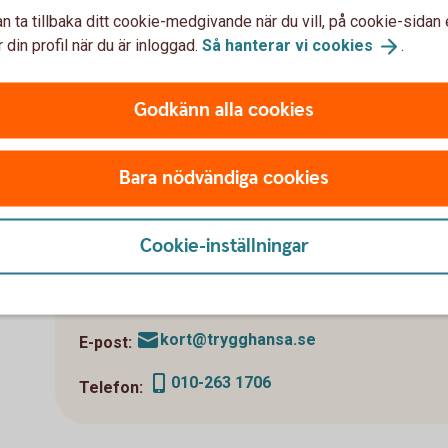
n ta tillbaka ditt cookie-medgivande när du vill, på cookie-sidan 
tercard
 din profil när du är inloggad.
Så hanterar vi
cookies
.
Godkänn alla cookies
Skadeanmälan
Du kan göra skadeanmälan på Trygg-Hansas webbpla
Bara nödvändiga cookies
Gör skadeanmälan
(trygghansa.se)
Cookie-inställningar
Övriga frågor
kort@trygghansa.se
E-post:
010-263 1706
Telefon: