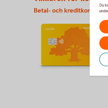
Du ka
Betal- och kreditkort Mas
under