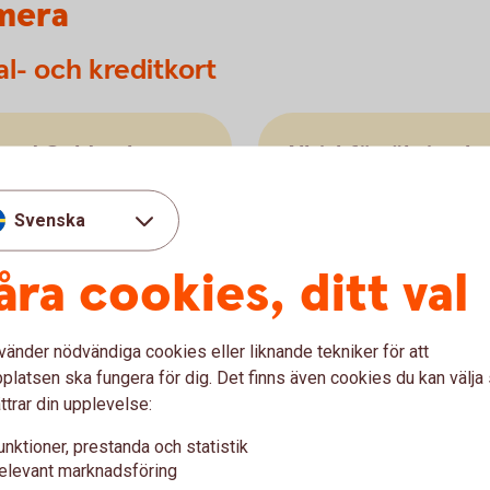
mera
al- och kreditkort
ard Guld och
Allriskförsäkring 
hushållsmaskiner 
Svenska
? Om du betalar biljetter
När du handlar hemelektron
ng med ditt Mastercard Guld
Mastercard Platinum får du a
åra cookies, ditt val
nder på grund av akut
inköpsdatum. För att försä
sar läkarintyg. Gäller både
vara minst 1000 kronor.
vänder nödvändiga cookies eller liknande tekniker för att
latsen ska fungera för dig. Det finns även cookies du kan välj
ttrar din upplevelse:
unktioner, prestanda och statistik
elevant marknadsföring
s köpförsäkringar