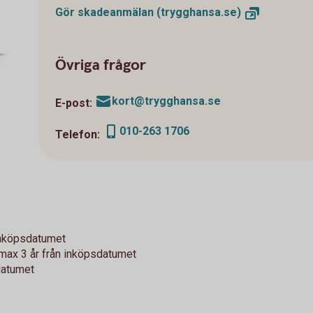
Gör skadeanmälan
(trygghansa.se)
Övriga frågor
kort@trygghansa.se
E-post:
010-263 1706
Telefon:
 inköpsdatumet
, max 3 år från inköpsdatumet
sdatumet