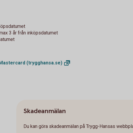
inköpsdatumet
, max 3 år från inköpsdatumet
sdatumet
t Mastercard
(trygghansa.se)
Skadeanmälan
Du kan göra skadeanmälan på Trygg-Hansas webbpla