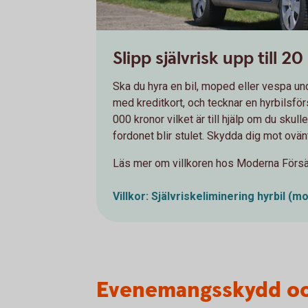
Slipp självrisk upp till 
Ska du hyra en bil, moped eller vespa u
med kreditkort, och tecknar en hyrbilsförs
000 kronor vilket är till hjälp om du skull
fordonet blir stulet. Skydda dig mot ovä
Läs mer om villkoren hos Moderna Försä
Villkor: Självriskeliminering hyrbil
(mo
Evenemangsskydd och