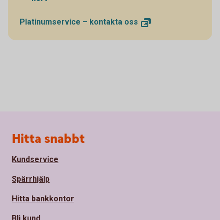
Platinumservice – kontakta
oss
Sidfot
Hitta snabbt
Kundservice
Spärrhjälp
Hitta bankkontor
Bli kund