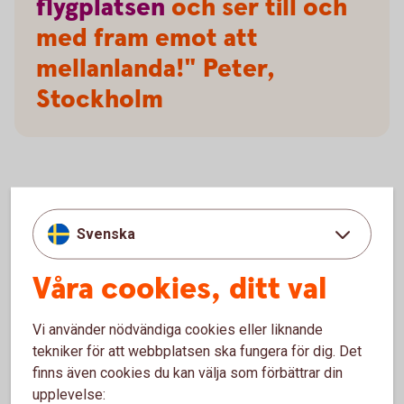
flygplatsen
och ser till och
med fram emot att
mellanlanda!" Peter,
Stockholm
Frågor och svar, samt villkor
Svenska
Villkor
Våra cookies, ditt val
Försäkringar och tjänster
Vi använder nödvändiga cookies eller liknande
tekniker för att webbplatsen ska fungera för dig. Det
Mer information om Mastercard Platinum
finns även cookies du kan välja som förbättrar din
upplevelse: