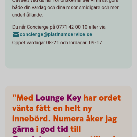
Oavsett vad du har för önskemål ser vi till att göra
både din vardag och dina resor smidigare och mer
underhållande.
Du når Concierge på 0771 42 00 10 eller via
concierge@platinumservice.se
Öppet vardagar 08-21 och lördagar 09-17.
"Med
Lounge
Key
har ordet
vänta fått en helt ny
innebörd. Numera åker jag
gärna
i
god
tid
till