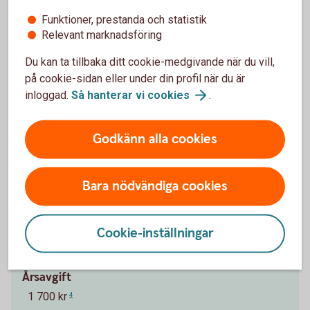
Funktioner, prestanda och statistik
Relevant marknadsföring
Pris för Betal- och kreditkort Mastercard
Du kan ta tillbaka ditt cookie-medgivande när du vill,
Platinum
på cookie-sidan eller under din profil när du är
inloggad.
Så hanterar vi
cookies
.
Ränta
13,05 % (2025-10-01)
1
Godkänn alla cookies
Effektiv ränta
14,62 %
2
Bara nödvändiga cookies
Årsavgift Nyckelkund
Cookie-inställningar
1 400 kr
3
Årsavgift
1 700 kr
4