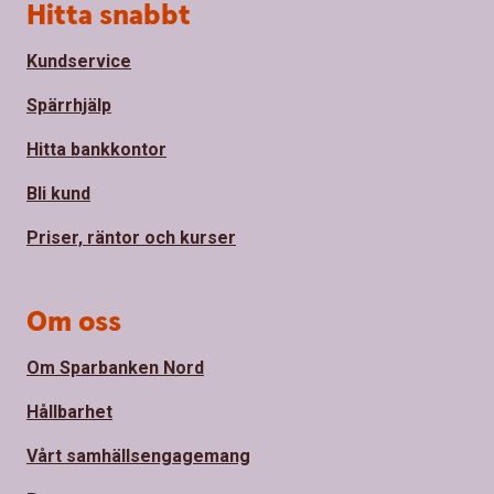
Sidfot
Hitta snabbt
Kundservice
Spärrhjälp
Hitta bankkontor
Bli kund
Priser, räntor och kurser
Om oss
Om Sparbanken Nord
Hållbarhet
Vårt samhällsengagemang