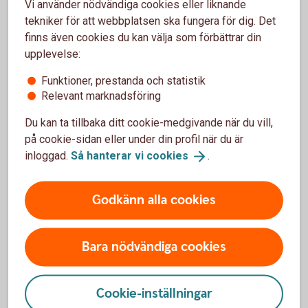
Kontakt Mastercard Guld
Vi använder nödvändiga cookies eller liknande
tekniker för att webbplatsen ska fungera för dig. Det
Frågor om försäkring? Tappat kortet? Ett nummer för
finns även cookies du kan välja som förbättrar din
alla frågor gällande Mastercard Guld. Spärrservice
upplevelse:
öppet dygnet runt och för övriga frågor vardagar
Funktioner, prestanda och statistik
9.00-18.00.
Relevant marknadsföring
0771-28 80 00 – frågor eller spärr av kort,
Du kan ta tillbaka ditt cookie-medgivande när du vill,
Mastercard Guld
på cookie-sidan eller under din profil när du är
inloggad.
Så hanterar vi
cookies
.
Kontakt Mastercard Platinum
Godkänn alla cookies
Frågor om försäkring, spärra kortet? Ett nummer för
alla frågor gällande Mastercard Platinum.
Bara nödvändiga cookies
Spärrservice öppet dygnet runt och för övriga frågor
vardagar 9.00-18.00.
Cookie-inställningar
0771-42 00 10 – frågor eller spärr av kort,