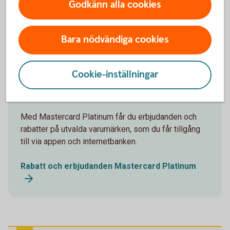
rabatter på utvalda varumärken, som du får tillgång
Godkänn alla cookies
till via appen och internetbanken.
Bara nödvändiga cookies
Rabatt och erbjudanden Mastercard Guld
Cookie-inställningar
Rabatt och erbjudanden Mastercard
Platinum
Med Mastercard Platinum får du erbjudanden och
rabatter på utvalda varumärken, som du får tillgång
till via appen och internetbanken.
Rabatt och erbjudanden Mastercard Platinum