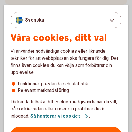
Svenska
Villkor
Våra cookies, ditt val
Kontakt
Vi använder nödvändiga cookies eller liknande
tekniker för att webbplatsen ska fungera för dig. Det
finns även cookies du kan välja som förbättrar din
upplevelse:
Specialerbjudanden från
Funktioner, prestanda och statistik
samarbetspartners
Relevant marknadsföring
Du kan ta tillbaka ditt cookie-medgivande när du vill,
Rabatt och erbjudanden Mastercard
på cookie-sidan eller under din profil när du är
Guld
inloggad.
Så hanterar vi cookies
.
Med Mastercard Guld får du erbjudanden och