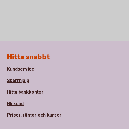
Sidfot
Hitta snabbt
Kundservice
Spärrhjälp
Hitta bankkontor
Bli kund
Priser, räntor och kurser