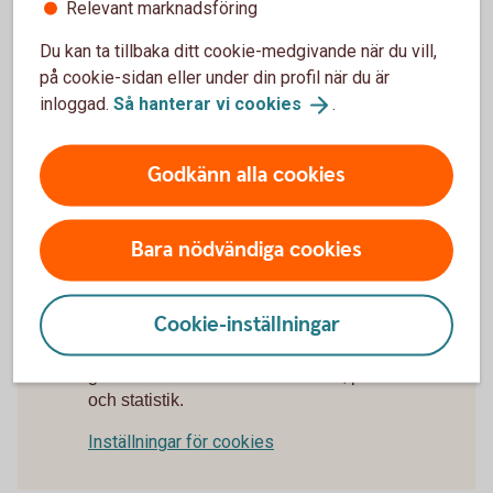
Relevant marknadsföring
alla frågor gällande Mastercard Platinum.
Du kan ta tillbaka ditt cookie-medgivande när du vill,
Spärrservice öppet dygnet runt och för övriga frågor
på cookie-sidan eller under din profil när du är
vardagar 9.00-18.00.
inloggad.
Så hanterar vi
cookies
.
Platinumservice
Godkänn alla cookies
Trygghetstjänster för Mastercard Platinum
(platinumservice.se)
Bara nödvändiga cookies
Cookie-inställningar
För att se detta innehåll behöver du först
godkänna cookies för Funktioner, prestanda
och statistik.
Inställningar för cookies