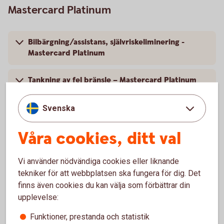
Mastercard Platinum
Bilbärgning/assistans, självriskeliminering -
Mastercard Platinum
Tankning av fel bränsle – Mastercard Platinum
Villkor - Mastercard Platinum
Svenska
Våra cookies, ditt val
Vi använder nödvändiga cookies eller liknande
Kontakt Mastercard Platinum
tekniker för att webbplatsen ska fungera för dig. Det
finns även cookies du kan välja som förbättrar din
Ring 0771-42 00 10 – frågor eller spärr av
upplevelse:
kort, Mastercard Platinum
Funktioner, prestanda och statistik
Frågor om försäkring, spärra kortet? Ett nummer för