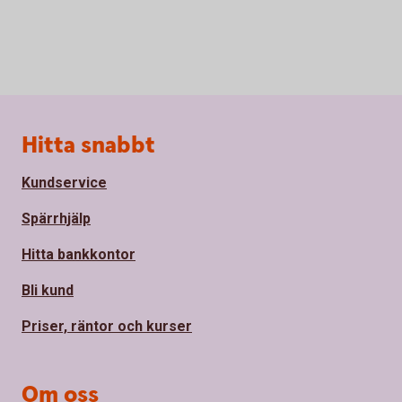
Sidfot
Hitta snabbt
Kundservice
Spärrhjälp
Hitta bankkontor
Bli kund
Priser, räntor och kurser
Om oss