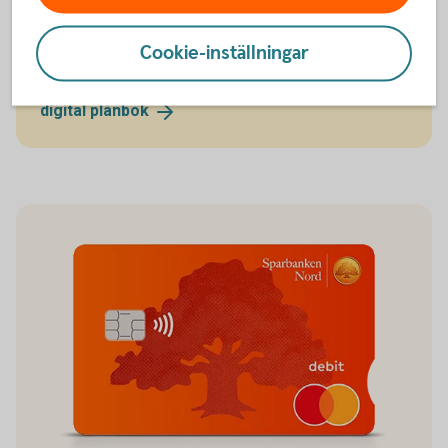
Därefter kan du börja handla med kortet utan att ha
fått det. Läs mer om våra digitala plånböcker.
Cookie-inställningar
Betala med mobil, wearables eller klocka med
digital
plånbok