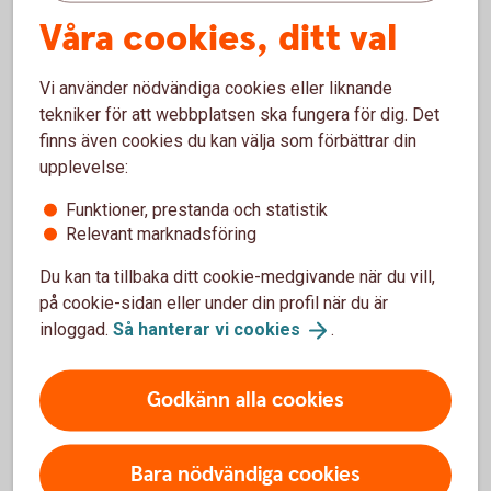
Tips!
Våra cookies, ditt val
Vi använder nödvändiga cookies eller liknande
tekniker för att webbplatsen ska fungera för dig. Det
finns även cookies du kan välja som förbättrar din
upplevelse:
Funktioner, prestanda och statistik
Relevant marknadsföring
Du kan ta tillbaka ditt cookie-medgivande när du vill,
Vill du börja använda kortet innan du
på cookie-sidan eller under din profil när du är
fått det?
inloggad.
Så hanterar vi
cookies
.
Om du vill använda ditt nya bankkort Mastercard
Godkänn alla cookies
innan du fått det hemskickat, kan du lägga till det i en
digital plånbok (Wallet), till exempel Apple Pay,
Samsung Pay och Swedbank Plånbok. Du kan enkelt
Bara nödvändiga cookies
ansluta ditt kort till en Wallet direkt efter beställning.