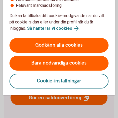
Relevant marknadsföring
Pris
Du kan ta tillbaka ditt cookie-medgivande när du vill,
på cookie-sidan eller under din profil när du är
inloggad.
Så hanterar vi cookies
.
Betala fakturan med
Godkänn alla cookies
kreditkort
Ligger efter med fakturor eller räkningar? Med en
Bara nödvändiga cookies
saldoöverföring kan du föra över pengarna från ditt
kreditkort till ett konto, för att sedan betala tillbaka
Cookie-inställningar
pengarna med ränta.
Gör en saldoöverföring