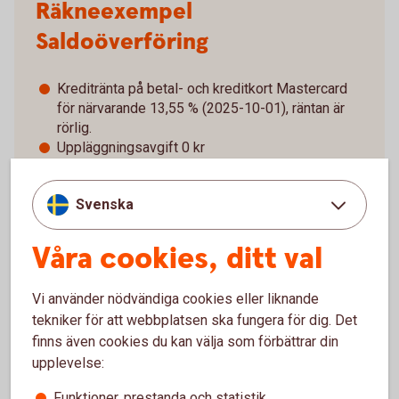
Räkneexempel
Saldoöverföring
Kreditränta på betal- och kreditkort Mastercard
för närvarande 13,55 % (2025-10-01), räntan är
rörlig.
Uppläggningsavgift 0 kr
Vid en utnyttjad kredit på 5 000 kr är den
effektiva räntan för närvarande 14,42 %.
Svenska
Det sammanlagda belopp som ska betalas är 5
141 kr. Beloppet är uträknat utifrån ett exempel
där krediten återbetalas med rak amortering
Våra cookies, ditt val
under 4 månader (avbetalningsbelopp i snitt 1
285 kr).
Vi använder nödvändiga cookies eller liknande
tekniker för att webbplatsen ska fungera för dig. Det
finns även cookies du kan välja som förbättrar din
upplevelse:
Så fungerar saldoöverföring
Funktioner, prestanda och statistik