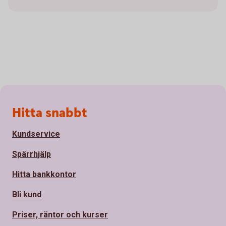
Sidfot
Hitta snabbt
Kundservice
Spärrhjälp
Hitta bankkontor
Bli kund
Priser, räntor och kurser