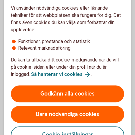
Vi använder nödvändiga cookies eller liknande
tekniker för att webbplatsen ska fungera för dig. Det
finns även cookies du kan välja som förbättrar din
upplevelse:
Få hjälp med
Funktioner, prestanda och statistik
flytt av pension
Relevant marknadsföring
Du kan ta tillbaka ditt cookie-medgivande när du vill,
på cookie-sidan eller under din profil när du är
inloggad.
Så hanterar vi
cookies
.
Hjälp att flytta tjänstepension
Godkänn alla cookies
Vill du samla din pension hos oss och få en bättre
överblick? Vi kan inte flytta din tjänstepension åt dig,
Bara nödvändiga cookies
men hjälper gärna till med det. Välkommen att
kontakta oss på telefon eller besöka ett bankkontor.
Cookie-inställningar