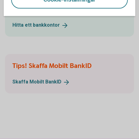
Ring 0771-23 00 23 så hjälper vi dig flytta
tjänstepensionen
Hitta ett
bankkontor
Tips! Skaffa Mobilt BankID
Skaffa Mobilt
BankID