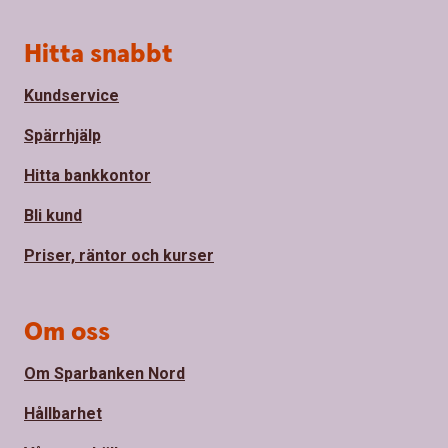
Sidfot
Hitta snabbt
Kundservice
Spärrhjälp
Hitta bankkontor
Bli kund
Priser, räntor och kurser
Om oss
Om Sparbanken Nord
Hållbarhet