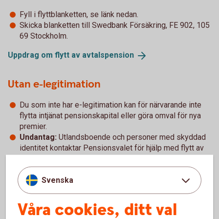
Fyll i flyttblanketten, se länk nedan.
Skicka blanketten till Swedbank Försäkring, FE 902, 105
69 Stockholm.
Uppdrag om flytt av
avtalspension
Utan e-legitimation
Du som inte har e-legitimation kan för närvarande inte
flytta intjänat pensionskapital eller göra omval för nya
premier.
Undantag:
Utlandsboende och personer med skyddad
identitet kontaktar Pensionsvalet för hjälp med flytt av
befintligt kapital.
Svenska
Sparbanken Nords erbjudande
Våra cookies, ditt val
Swedbanks entrélösning inom PA 16
(pdf)