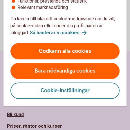
Funktioner, prestanda och statistik
Relevant marknadsföring
Du kan ta tillbaka ditt cookie-medgivande när du vill,
på cookie-sidan eller under din profil när du är
inloggad.
Så hanterar vi
cookies
.
Godkänn alla cookies
Sidfot
Hitta snabbt
Bara nödvändiga cookies
Kundservice
Cookie-inställningar
Spärrhjälp
Hitta bankkontor
Bli kund
Priser, räntor och kurser