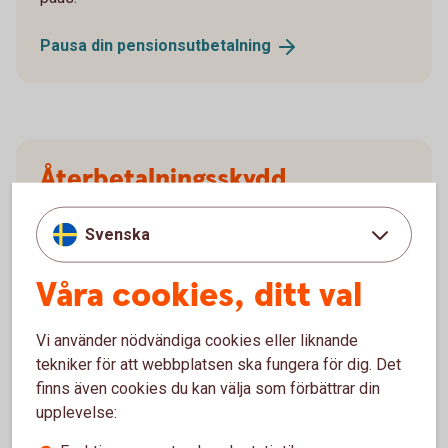
Pausa din
pensionsutbetalning
Återbetalningsskydd
Behöver du
återbetalningsskydd?
Svenska
Blankett återbetalningsskydd (pdf)
Våra cookies, ditt val
Vi använder nödvändiga cookies eller liknande
tekniker för att webbplatsen ska fungera för dig. Det
Ansök
finns även cookies du kan välja som förbättrar din
upplevelse:
Blankett för utbetalning (pdf)