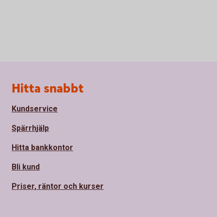
Sidfot
Hitta snabbt
Kundservice
Spärrhjälp
Hitta bankkontor
Bli kund
Priser, räntor och kurser