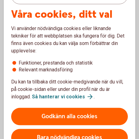
samma proportion som det partiella uttaget
Våra cookies, ditt val
Tillbaka
Vi använder nödvändiga cookies eller liknande
tekniker för att webbplatsen ska fungera för dig. Det
finns även cookies du kan välja som förbättrar din
upplevelse:
Paus i pågående
Funktioner, prestanda och statistik
pensionsutbetalning
Relevant marknadsföring
Du kan ta tillbaka ditt cookie-medgivande när du vill,
Du kan enkelt pausa din pensionsutbetalning och
på cookie-sidan eller under din profil när du är
även förkorta, förlänga eller ta bort en pågående
inloggad.
Så hanterar vi
cookies
.
paus.
Pausa din
pensionsutbetalning
Godkänn alla cookies
Bara nödvändiga cookies