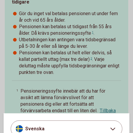
tidigare
Gör du inget val betalas pensionen ut under fem
år och vid 65 års ålder.
Pensionen kan betalas ut tidigast från 55 års
ålder. Då krävs
pensioneringssyfte
.
1
Utbetalningen kan antingen vara tidsbegränsad
på 5-30 år eller så länge du lever.
Pensionen kan betalas ut helt eller delvis, så
kallat
partiellt uttag (max tre delar)
. Varje
2
deluttag måste uppfylla tidsbegränsningar enligt
punkten tre ovan.
Pensioneringssyfte innebär att du har för
1
avsikt att lämna förvärvslivet för att
pensionera dig eller att fortsätta att
förvärvsarbeta endast till en liten del.
Tillbaka
Vid partiellt uttag före 65 år för FTP2 måste
2
Svenska
den försäkrade trappa ned arbetstiden i minst