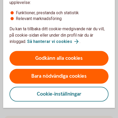
upplevelse:
Du kan enkelt pausa din pensionsutbetalning och
Funktioner, prestanda och statistik
även förkorta, förlänga eller ta bort en pågående
Relevant marknadsföring
paus.
Du kan ta tillbaka ditt cookie-medgivande när du vill,
på cookie-sidan eller under din profil när du är
Pausa din
pensionsutbetalning
inloggad.
Så hanterar vi
cookies
.
Godkänn alla cookies
Återbetalningsskydd
Bara nödvändiga cookies
Behöver du
återbetalningsskydd?
Blankett återbetalningsskydd (pdf)
Cookie-inställningar