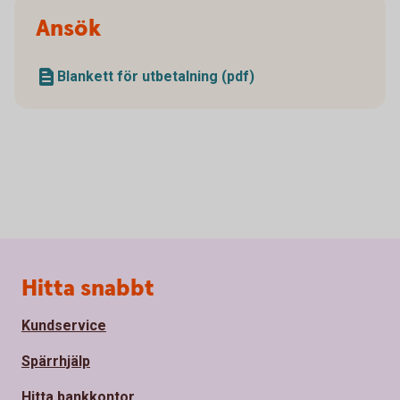
Ansök
Blankett för utbetalning (pdf)
Sidfot
Hitta snabbt
Kundservice
Spärrhjälp
Hitta bankkontor