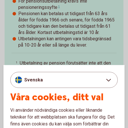
För pensionsutbetalning krävs inte
pensioneringssyfte
1
Pensionen kan betalas ut tidigast från 63 års
ålder för födda 1966 och senare, för födda 1965
och tidigare kan den betalas ut tidigast från 61
års ålder. Kortast utbetalningstid är 10 år.
Utbetalningen kan antingen vara tidsbegränsad
på 10-20 år eller så länge du lever.
Utbetalning av pension förutsätter inte att den
1
anställde avgår ur tjänst. Den anställde får stå
till arbetsmarknadens förfogande.
Tillbaka
Svenska
Våra cookies, ditt val
Vi använder nödvändiga cookies eller liknande
Paus i pågående
tekniker för att webbplatsen ska fungera för dig. Det
finns även cookies du kan välja som förbättrar din
pensionsutbetalning