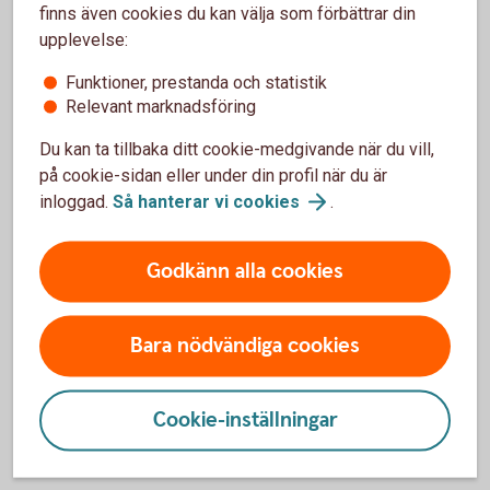
Du kan enkelt pausa din pensionsutbetalning och
finns även cookies du kan välja som förbättrar din
även förkorta, förlänga eller ta bort en pågående
upplevelse:
paus.
Funktioner, prestanda och statistik
Relevant marknadsföring
Pausa din
pensionsutbetalning
Du kan ta tillbaka ditt cookie-medgivande när du vill,
på cookie-sidan eller under din profil när du är
inloggad.
Så hanterar vi
cookies
.
Återbetalningsskydd
Godkänn alla cookies
Du kan ändra återbetalningsskydd genom att logga
in hos din valcentral.
Bara nödvändiga cookies
Behöver du
återbetalningsskydd?
Ändra återbetalningsskydd
(fora.se)
Cookie-inställningar