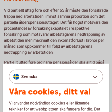
Vid partiellt uttag före och efter 65 år måste den försäkrade
trappa ned arbetstiden i minst samma proportion som det
partiella ålderspensionsuttaget. Det får högst motsvara den
procentandel av försäkringskapitalet i respektive
försäkring som motsvarar arbetstagarens nedtrappning av
arbetstiden men maximalt den inkomstförlust i kronor per
månad som uppkommer till följd av arbetstagarens
nedtrappning av arbetstiden.
Partiellt uttag före ordinarie pensionsålder ska alltid pågå
minst fram till 65 år.
Svenska
Våra cookies, ditt val
Paus i pågående
pensionsutbetalning
Vi använder nödvändiga cookies eller liknande
tekniker för att webbplatsen ska fungera för dig. Det