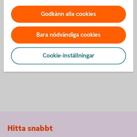
Godkänn alla cookies
För att se detta innehåll behöver du först
Bara nödvändiga cookies
godkänna cookies för Funktioner, prestanda
och statistik.
Inställningar för cookies
Cookie-inställningar
Sidfot
Hitta snabbt