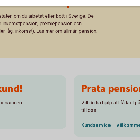
 del av allmän pension
taten om du arbetat eller bott i Sverige. De
är inkomstpension, premiepension och
ler låg, inkomst). Läs mer om allmän pension.
kund!
Prata pensi
 pensionen.
Vill du ha hjälp att få koll
till oss.
Kundservice – välkomme