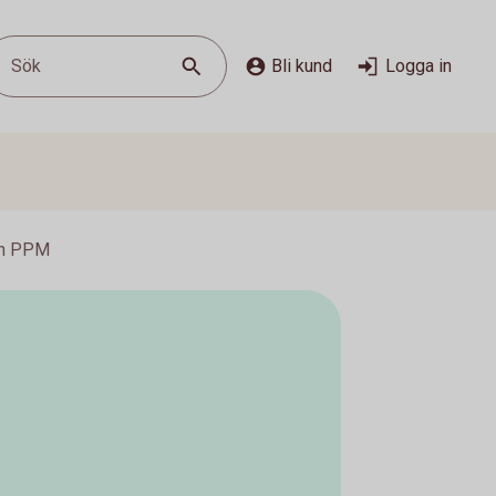
Sök
Bli kund
Logga in
on PPM