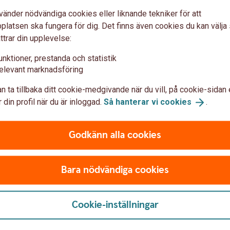
 du enkelt byta från AP7 Såfa till andra PPM-
vänder nödvändiga cookies eller liknande tekniker för att
ll byta till, hos Pensionsmyndigheten. Du kan välja
latsen ska fungera för dig. Det finns även cookies du kan välj
stnad! Läs mer om hur du byter fonderna.
ttrar din upplevelse:
unktioner, prestanda och statistik
elevant marknadsföring
n ta tillbaka ditt cookie-medgivande när du vill, på cookie-sidan 
 din profil när du är inloggad.
Så hanterar vi
cookies
.
Godkänn alla cookies
Bara nödvändiga cookies
Cookie-inställningar