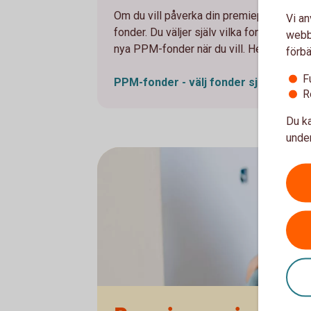
Om du vill påverka din premiepension kan
Vi an
fonder. Du väljer själv vilka fonder du vi
webbp
nya PPM-fonder när du vill. Helt utan ko
förbä
F
PPM-fonder - välj fonder
själv
R
Du ka
under