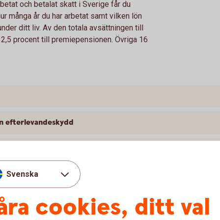
betat och betalat skatt i Sverige får du
ur många år du har arbetat samt vilken lön
nder ditt liv. Av den totala avsättningen till
2,5 procent till premiepensionen. Övriga 16
an efterlevandeskydd
ll min partner?
Svenska
åra cookies, ditt val
påverka din premiepension