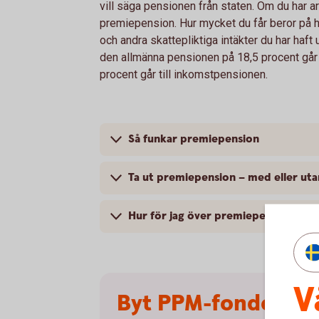
vill säga pensionen från staten. Om du har ar
premiepension. Hur mycket du får beror på h
och andra skattepliktiga intäkter du har haft u
den allmänna pensionen på 18,5 procent går 
procent går till inkomstpensionen.
Så funkar premiepension
Ta ut premiepension – med eller ut
Hur för jag över premiepensionen ti
V
Byt PPM-fonder – 