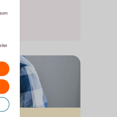
a som
eller