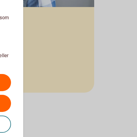
a som
eller