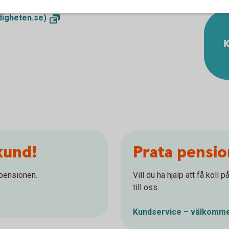
sionsmyndigheten.se)
igheten.se)
K
kund!
Prata pensi
 pensionen.
Vill du ha hjälp att få koll
till oss.
Kundservice – välkomme