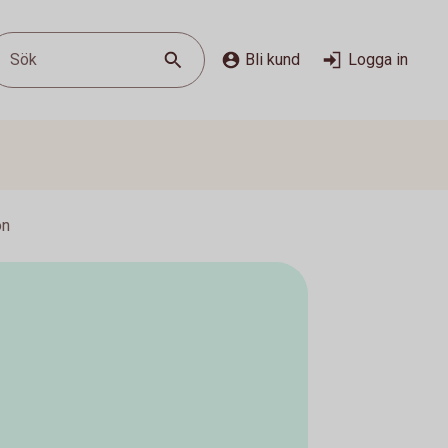
Sök
Bli kund
Logga in
on