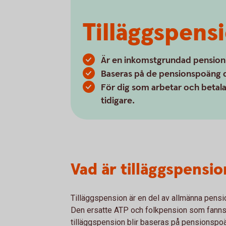
Tilläggspens
Är en inkomstgrundad pension
Baseras på de pensionspoäng du
För dig som arbetar och betalar
tidigare.
Vad är tilläggspensio
Tilläggspension är en del av allmänna pensio
Den ersatte ATP och folkpension som fanns 
tilläggspension blir baseras på pensionspoän