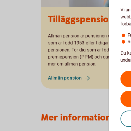
Vi an
Tilläggspension – e
webbp
förbä
F
Allmän pension är pensionen du får från s
R
som är född 1953 eller tidigare är tillä
pensionen. För dig som är född efter 195
Du ka
premiepension (PPM) och garantipension (
under
mer om allmän pension.
Allmän pension
Mer information