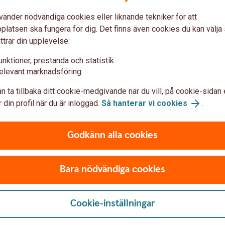
vänder nödvändiga cookies eller liknande tekniker för att
n del av allmän pension
latsen ska fungera för dig. Det finns även cookies du kan välj
ttrar din upplevelse:
unktioner, prestanda och statistik
taten om du arbetat eller bott i Sverige. För dig
elevant marknadsföring
ggspensionen en del av den allmänna
3 är de viktigaste delarna inkomstpension,
n ta tillbaka ditt cookie-medgivande när du vill, på cookie-sidan 
om du inte haft någon, eller låg, inkomst). Läs
 din profil när du är inloggad.
Så hanterar vi cookies
.
Godkänn alla cookies
Bara nödvändiga cookies
Cookie-inställningar