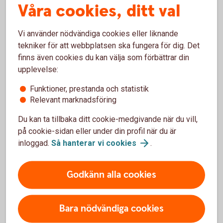
Våra cookies, ditt val
Välj vår fondförsäkring
Vi använder nödvändiga cookies eller liknande
Vi vill gärna hjälpa dig med pensionsvalet. Gör du inget val
tekniker för att webbplatsen ska fungera för dig. Det
placeras tjänstepensionen i en traditionell försäkring utan
finns även cookies du kan välja som förbättrar din
återbetalningsskydd hos Folksam Liv.
upplevelse:
Funktioner, prestanda och statistik
Relevant marknadsföring
Gör ditt pensionsval
Du kan ta tillbaka ditt cookie-medgivande när du vill,
på cookie-sidan eller under din profil när du är
Läs mer om tjänstepension i försäkringsbranschen
inloggad.
Så hanterar vi
cookies
.
och gör ditt val.
Pensionsvalet
Godkänn alla cookies
Bara nödvändiga cookies