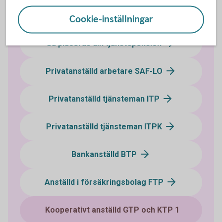
Vilket avtalsområde tillhör du?
Cookie-inställningar
Så placeras din tjänstepension
Privatanställd arbetare SAF-LO
Privatanställd tjänsteman ITP
Privatanställd tjänsteman ITPK
Bankanställd BTP
Anställd i försäkringsbolag FTP
Kooperativt anställd GTP och KTP 1