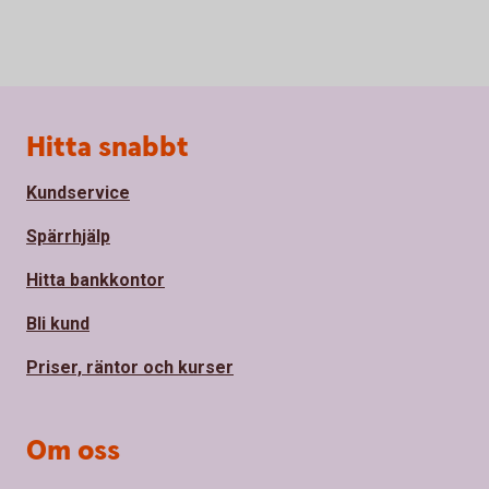
Sidfot
Hitta snabbt
Kundservice
Spärrhjälp
Hitta bankkontor
Bli kund
Priser, räntor och kurser
Om oss