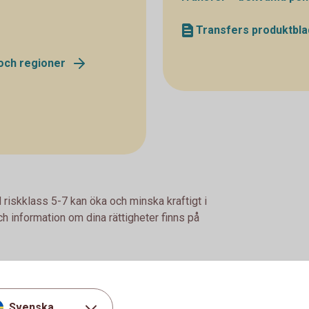
Transfers produktbla
och regioner
 riskklass 5-7 kan öka och minska kraftigt i
h information om dina rättigheter finns på
Svenska