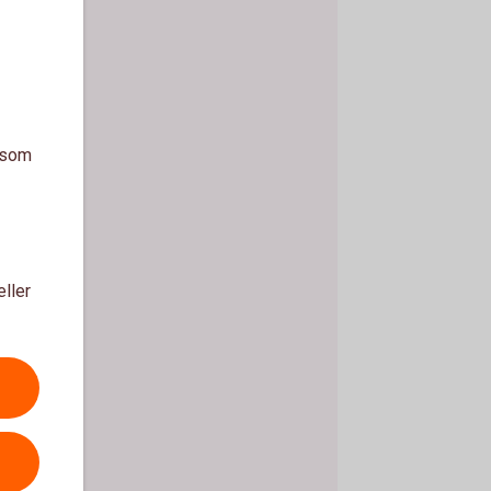
a som
eller