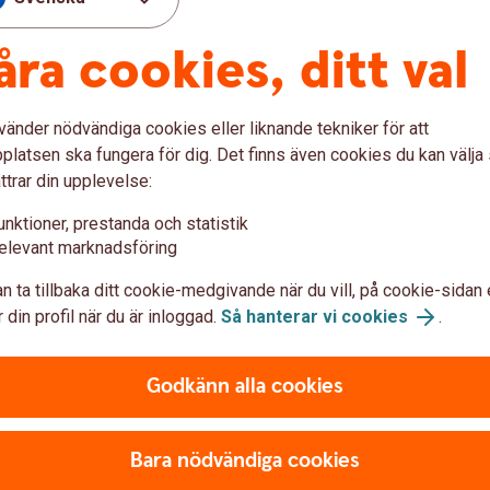
Byt fonder
åra cookies, ditt val
kostnadsfritt
vänder nödvändiga cookies eller liknande tekniker för att
latsen ska fungera för dig. Det finns även cookies du kan välj
ttrar din upplevelse:
 egna fonder?
unktioner, prestanda och statistik
elevant marknadsföring
ngsutbud av fonder. Detta gör att du hitta
n ta tillbaka ditt cookie-medgivande när du vill, på cookie-sidan 
lvklart kan du när som helst – kostnadsfritt -
 din profil när du är inloggad.
Så hanterar vi cookies
.
 mycket din arbetsgivare har betalat in,
öpfördelningen för framtida insättningar.
Godkänn alla cookies
r app
Bara nödvändiga cookies
epension och gör enkelt fondbyten i