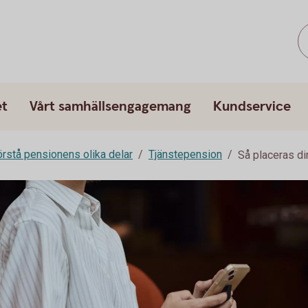
et
Vårt samhällsengagemang
Kundservice
rstå pensionens olika delar
Tjänstepension
Så placeras di