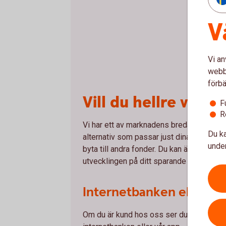
V
Vi an
webbp
förbä
Vill du hellre välja
F
R
Vi har ett av marknadens bredaste placeri
Du ka
alternativ som passar just dina behov. Sjä
under
byta till andra fonder. Du kan även se hur
utvecklingen på ditt sparande och ändra k
Internetbanken eller vå
Om du är kund hos oss ser du din tjänst