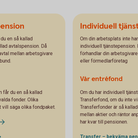
pension
Individuell tjän
 du en så kallad
Om din arbetsplats inte har 
llad avtalspension. Då
individuell tjänstepension.
avtal mellan arbetsgivare
förhandlar din arbetsgivare
rbund.
eller förmedlarföretag
Vår entréfond
 får du en så kallad
Om du har individuell tjäns
valda fonder. Olika
Transferfond, om du inte vil
t vill säga olika fondpaket.
Transferfonder är så kalla
mellan aktier och räntor an
har kvar till pensionen.
Transfer – bekväma pen