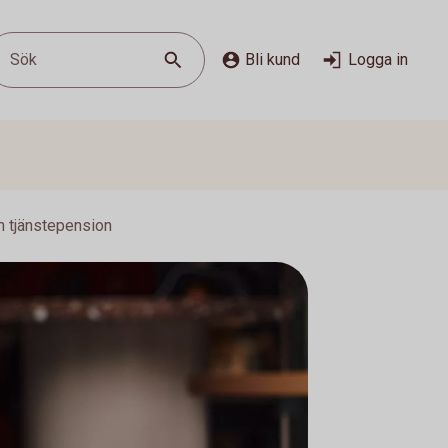
Sök
Bli kund
Logga in
n tjänstepension