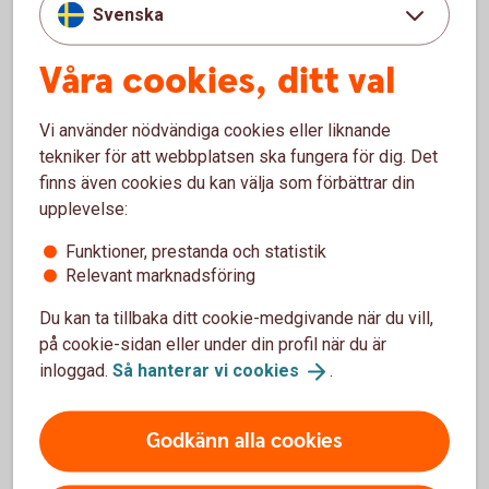
Svenska
Hantera din tjänstepension i Mina
Våra cookies, ditt val
försäkringar
Vi använder nödvändiga cookies eller liknande
Mina försäkringar är en portal där du kan se innehav,
tekniker för att webbplatsen ska fungera för dig. Det
byta fonder och ändra framtida insättningar för
finns även cookies du kan välja som förbättrar din
sparandeförsäkringar i Swedbank Försäkring. Allt du
upplevelse:
behöver är ett Mobilt BankID, du behöver inte ha vår
internetbank eller app sedan innan.
Funktioner, prestanda och statistik
Relevant marknadsföring
Logga in i Mina
försäkringar
Du kan ta tillbaka ditt cookie-medgivande när du vill,
på cookie-sidan eller under din profil när du är
inloggad.
Så hanterar vi
cookies
.
Gör ditt pensionsval
Godkänn alla cookies
Läs mer om tjänstepension PA16 och gör ditt val.