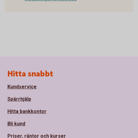
Sidfot
Hitta snabbt
Kundservice
Spärrhjälp
Hitta bankkontor
Bli kund
Priser, räntor och kurser