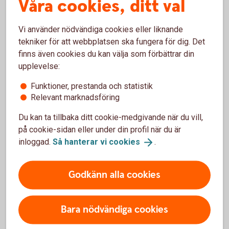
Våra cookies, ditt val
upp till 12 år
1
Vi använder nödvändiga cookies eller liknande
Uppläggningsavgift
tekniker för att webbplatsen ska fungera för dig. Det
0-300 kr
finns även cookies du kan välja som förbättrar din
2
upplevelse:
Aviseringsavgift e-faktura
Funktioner, prestanda och statistik
0 kr
3
Relevant marknadsföring
Du kan ta tillbaka ditt cookie-medgivande när du vill,
Upp till 12 år
Tillbaka
1
på cookie-sidan eller under din profil när du är
inloggad.
Så hanterar vi
cookies
.
Höjning eller ny låneansökan inom 3 år
Tillbaka
2
tillkommer en avgift på 300 kr via
Godkänn alla cookies
bankkontor. (0 kr via telefon och
internetbanken.)
Bara nödvändiga cookies
Vid postala avier är aviseringsavgiften 45 kr
Tillbaka
3