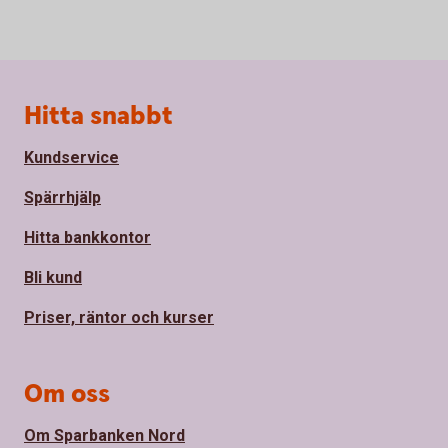
Sidfot
Hitta snabbt
Kundservice
Spärrhjälp
Hitta bankkontor
Bli kund
Priser, räntor och kurser
Om oss
Om Sparbanken Nord