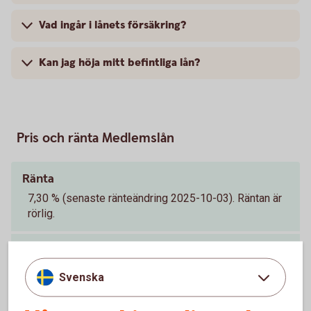
Vad ingår i lånets försäkring?
Kan jag höja mitt befintliga lån?
Pris och ränta Medlemslån
Ränta
7,30 % (senaste ränteändring 2025-10-03). Räntan är
rörlig.
Lånebelopp
20 000 - 350 000 kr
Svenska
Återbetalningstid