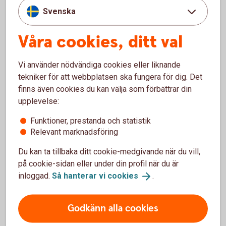
Svenska
Räntan är rörlig och mellan 5,45 - 10,30 % (senast ändrad
2025-10-17) och sätts individuellt efter dina ekonomiska
Våra cookies, ditt val
förutsättningar.
Vi använder nödvändiga cookies eller liknande
När får jag mina pengar?
tekniker för att webbplatsen ska fungera för dig. Det
finns även cookies du kan välja som förbättrar din
Om du har skickat in din ansökan online och den blir
upplevelse:
godkänd, kommer pengarna att sättas in på ditt konto direkt
på vardagar innan kl. 18:00.
Funktioner, prestanda och statistik
Relevant marknadsföring
Kan jag höja mitt befintliga lån?
Du kan ta tillbaka ditt cookie-medgivande när du vill,
på cookie-sidan eller under din profil när du är
Det är möjligt genom att ansöka om ett nytt lån och välja att
inloggad.
Så hanterar vi
cookies
.
lösa dina nuvarande lån och krediter.
Höja bolån? Ring 0771-23 00 23
Godkänn alla cookies
Hitta ditt
bankkontor