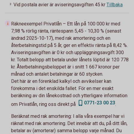
Vid postala avier är aviseringsavgiften 45 kr
Tillbaka
3
Räkneexempel Privatlån – Ett lån på 100 000 kr med
7,98 % rörlig ränta, räntespann 5,45 - 10,30 % (senast
ändrad 2025-10-17), med rak amortering och en
återbetalningstid på 5 år, ger en effektiv ränta på 8,42 %.
Aviseringsavgiften är 0 kr och uppläggningsavgift 300
kr. Totalt belopp att betala under lånets löptid är 120 778
kr. Återbetalningsbeloppet är i snitt 1 667 kronor per
månad och antalet betalningar är 60 stycken.
Det här är en förenklad kalkyl och avvikelser kan
förekomma i det enskilda fallet. För en mer exakt
beräkning av din lånekostnad och ytterligare information
0771-23 00 23
om Privatlån, ring oss direkt på
.
Beräknat med rak amortering:
I alla våra exempel har vi
räknat med rak amortering. Det innebär att du, på ditt lån,
betalar av (amorterar) samma belopp varje månad. Du