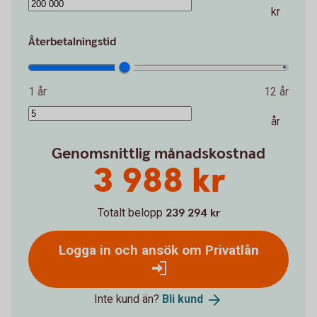
kr
Återbetalningstid
1 år
12 år
år
Genomsnittlig månadskostnad
3 988 kr
Totalt belopp
239 294 kr
Logga in och ansök om Privatlån
Inte kund än?
Bli
kund