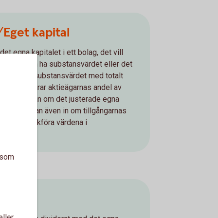
Eget kapital
t egna kapitalet i ett bolag, det vill
er. Vill man ha substansvärdet eller det
år man dela substansvärdet med totalt
talet motsvarar aktieägarnas andel av
and pratar man om det justerade egna
rde räknar man även in om tillgångarnas
 än det bokföra värdena i
a som
eller