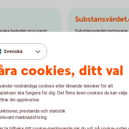
Substansvärdet/
enska betyder pris/vinst.
Substansvärdet motsvarar de
lig eller dyr en aktie är.
säga tillgångar minus skuld
 av företagets vinst och ett
egna kapitalet per aktie f
Svenska
an vill därför gärna köpa
antal aktier. Det egna kapi
 svenska börsen brukar
bolaget totala kapital. Ibl
åra cookies, ditt val
arande år. För att räkna ut
kapitalet (JEK). I detta vä
inst per aktie (VPA) eller
marknadsvärde ligger högre
balansräkningen.
vänder nödvändiga cookies eller liknande tekniker för att
latsen ska fungera för dig. Det finns även cookies du kan välj
ttrar din upplevelse:
unktioner, prestanda och statistik
Kurs/EK
elevant marknadsföring
n ta tillbaka ditt cookie-medgivande när du vill, på cookie-sidan 