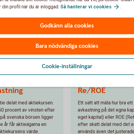
ntuella andel som
Nyckeltalet Kurs/EK betyde
 din profil när du är inloggad.
Så hanterar vi
cookies
.
v alla tillgångar. De totala
kapitalet per aktie. En hög 
100 procent av aktieägarnas
att bolaget har en hög avka
er) från banker eller andra
en hög vinst i relation till
Godkänn alla cookies
laget kapital till en större
motsvarigheten till kurs/EK
n låg soliditet, det vill
value.
, innebär en större risk för
Bara nödvändiga cookies
t på ett negativt sätt.
Cookie-inställningar
astning
Re/ROE
tie delat med aktiekursen.
Ett sätt att mäta hur bra et
50 procent av vinsten efter
avkastning på det egna kapi
n på svenska börsen ligger
eget kapital) eller ROE (R
je år får aktieägarna en
efter skatt delat med det
ktiekursens värde.
används även det justerade