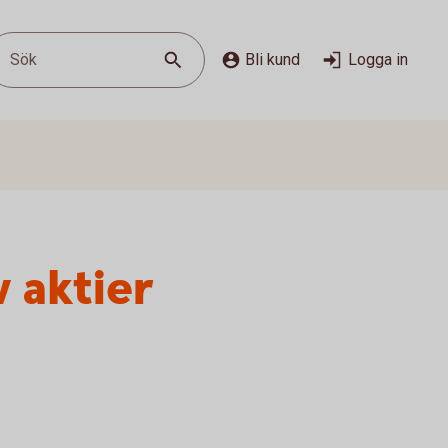
Sök
Bli kund
Logga in
v aktier