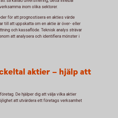
 att så kallad diversifiering, detta innebär
 verksamma inom olika sektorer.
der för att prognostisera en akties värde
 till att uppskatta om en aktie är över- eller
tning och kassaflöde. Teknisk analys strävar
genom att analysera och identifiera mönster i
keltal aktier – hjälp att
öretag. De hjälper dig att välja vilka aktier
jlighet att utvärdera ett företags verksamhet