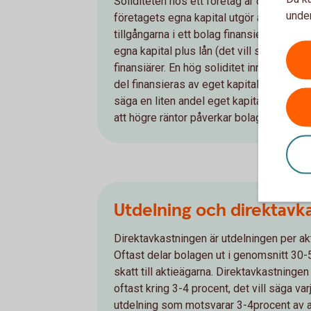
Soliditeten hos ett företag är den proce
under
företagets egna kapital utgör av summan a
tillgångarna i ett bolag finansieras till 
egna kapital plus lån (det vill säga skuld
finansiärer. En hög soliditet innebär att bo
del finansieras av eget kapital än av lån. E
säga en liten andel eget kapital kontra lån
att högre räntor påverkar bolagets resulta
Utdelning och direktavk
Direktavkastningen är utdelningen per ak
Oftast delar bolagen ut i genomsnitt 30-
skatt till aktieägarna. Direktavkastninge
oftast kring 3-4 procent, det vill säga var
utdelning som motsvarar 3-4procent av a