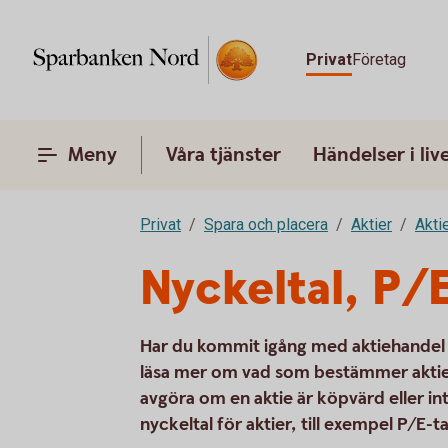
Privat
Företag
Meny
Våra tjänster
Händelser i liv
Privat
Spara och placera
Aktier
Akti
Nyckeltal, P/E
Har du kommit igång med aktiehandel oc
läsa mer om vad som bestämmer aktiek
avgöra om en aktie är köpvärd eller inte
nyckeltal för aktier, till exempel P/E-tal