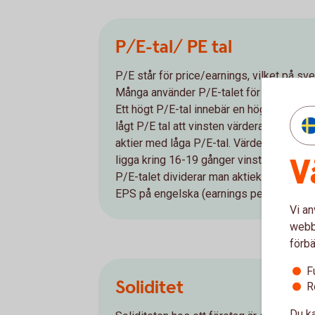
P/E-tal/ PE tal
P/E står för price/earnings, vilket på sv
Många använder P/E-talet för att se hur bil
Ett högt P/E-tal innebär en hög värdering
lågt P/E tal att vinsten värderas lägre, m
aktier med låga P/E-tal. Värderingen på
V
ligga kring 16-19 gånger vinsten för innev
P/E-talet dividerar man aktiekursen med v
EPS på engelska (earnings per share).
Vi an
webbp
förbä
F
Soliditet
R
Du ka