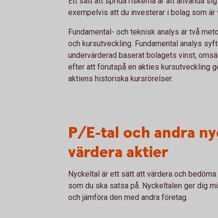
Ett sätt att sprida riskerna är att använda sig
exempelvis att du investerar i bolag som är
Fundamental- och teknisk analys är två meto
och kursutveckling. Fundamental analys syftar
undervärderad baserat bolagets vinst, omsät
efter att förutspå en akties kursutveckling 
aktiens historiska kursrörelser.
P/E-tal och andra nyc
värdera aktier
Nyckeltal är ett sätt att värdera och bedöma f
som du ska satsa på. Nyckeltalen ger dig mö
och jämföra den med andra företag.