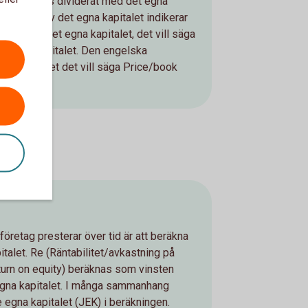
r aktiekurs dividerat med det egna
värdering av det egna kapitalet indikerar
stning på det egna kapitalet, det vill säga
 det egna kapitalet. Den engelska
 är P/B talet det vill säga Price/book
t företag presterar över tid är att beräkna
talet. Re (Räntabilitet/avkastning på
eturn on equity) beräknas som vinsten
 egna kapitalet. I många sammanhang
 egna kapitalet (JEK) i beräkningen.