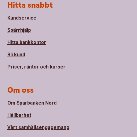
Sidfot
Hitta snabbt
Kundservice
Spärrhjälp
Hitta bankkontor
Bli kund
Priser, räntor och kurser
Om oss
Om Sparbanken Nord
Hållbarhet
Vårt samhällsengagemang