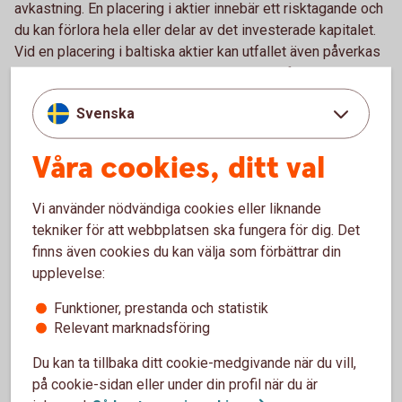
avkastning. En placering i aktier innebär ett risktagande och
du kan förlora hela eller delar av det investerade kapitalet.
Vid en placering i baltiska aktier kan utfallet även påverkas
av kursutvecklingen SEK/EUR. Växlingsavgift tillkommer
med max 0,41 procent vid köp eller försäljning från/till SEK-
Svenska
konto.
Våra cookies, ditt val
Courtage för värdepappershandel
Vi använder nödvändiga cookies eller liknande
tekniker för att webbplatsen ska fungera för dig. Det
i appen och internetbanken
finns även cookies du kan välja som förbättrar din
upplevelse:
Prislista
värdepappershandel
Funktioner, prestanda och statistik
Relevant marknadsföring
Du kan ta tillbaka ditt cookie-medgivande när du vill,
Handla aktier som kund
på cookie-sidan eller under din profil när du är