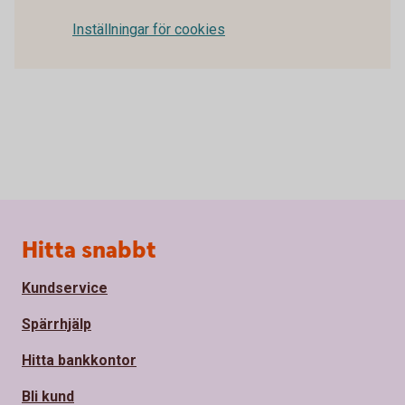
Inställningar för cookies
Sidfot
Hitta snabbt
Kundservice
Spärrhjälp
Hitta bankkontor
Bli kund