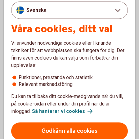
Nybörjare? Lär dig mer med vår aktieskola!
Svenska
Vad är aktier?
Hur fungerar aktier?
Våra cookies, ditt val
Hur kan du öka chansen att tjäna pengar på
aktier?
Vi använder nödvändiga cookies eller liknande
Med vår aktieskola blir det både roligare och enklare
tekniker för att webbplatsen ska fungera för dig. Det
att handla.
finns även cookies du kan välja som förbättrar din
upplevelse:
Swedbanks
aktieskola
Funktioner, prestanda och statistik
Relevant marknadsföring
Du kan ta tillbaka ditt cookie-medgivande när du vill,
på cookie-sidan eller under din profil när du är
Aktiehandel – våra 5 bästa tips
inloggad.
Så hanterar vi
cookies
.
Godkänn alla cookies
Förstå vad du köper