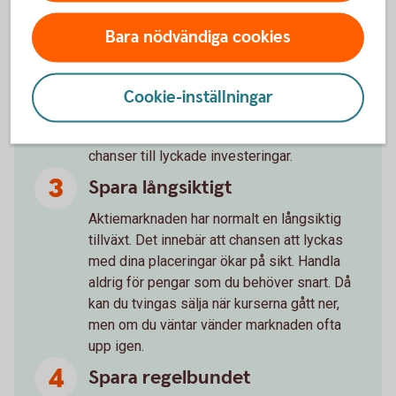
Läs på om företaget du ska köpa aktier i
Bara nödvändiga cookies
innan du bestämmer dig.
Följ företagen du har aktier i
Cookie-inställningar
Håll koll på vad som händer i de företag och
på de marknader du sparar i. Det ökar dina
chanser till lyckade investeringar.
Spara långsiktigt
Aktiemarknaden har normalt en långsiktig
tillväxt. Det innebär att chansen att lyckas
med dina placeringar ökar på sikt. Handla
aldrig för pengar som du behöver snart. Då
kan du tvingas sälja när kurserna gått ner,
men om du väntar vänder marknaden ofta
upp igen.
Spara regelbundet