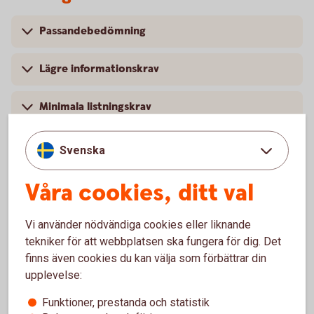
Passandebedömning
Lägre informationskrav
Minimala listningskrav
Manuell handel
Svenska
Våra cookies, ditt val
För att se detta innehåll behöver du först
Vi använder nödvändiga cookies eller liknande
godkänna cookies för Funktioner, prestanda
tekniker för att webbplatsen ska fungera för dig. Det
och statistik.
finns även cookies du kan välja som förbättrar din
upplevelse:
Inställningar för cookies
Funktioner, prestanda och statistik