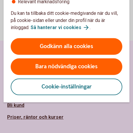
Relevant marknadsföring
Du kan ta tillbaka ditt cookie-medgivande när du vill,
på cookie-sidan eller under din profil när du är
inloggad.
Så hanterar vi
cookies
.
Godkänn alla cookies
Sidfot
Hitta snabbt
Bara nödvändiga cookies
Kundservice
Spärrhjälp
Cookie-inställningar
Hitta bankkontor
Bli kund
Priser, räntor och kurser