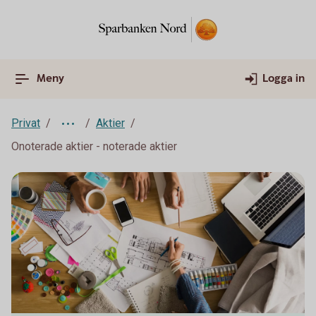
Meny
Logga in
Privat
Aktier
Onoterade aktier - noterade aktier