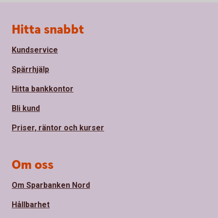
Sidfot
Hitta snabbt
Kundservice
Spärrhjälp
Hitta bankkontor
Bli kund
Priser, räntor och kurser
Om oss
Om Sparbanken Nord
Hållbarhet