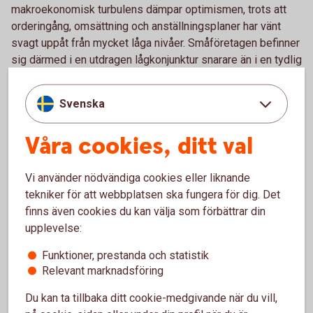
makroekonomisk turbulens dämpar optimismen, trots att
orderingång, omsättning och anställningsplaner har vänt
svagt uppåt från mycket låga nivåer. Småföretagen befinner
sig därmed i en utdragen lågkonjunktur snarare än i en tydlig
återhämtningsfas.
Svenska
Sveriges småföretag befinner sig i en utdragen
lågkonjunktur, som ser ut att hålla i sig ett tag till. Under
hela 20-talet har utmaningar och konflikter utlöst
Våra cookies, ditt val
varandra. Kriget i Mellanöstern ger kännbara
ekonomiska effekter och dämpar konjunkturoptimismen,
Vi använder nödvändiga cookies eller liknande
som är lägre än vad den var i höstas. Orderingången,
tekniker för att webbplatsen ska fungera för dig. Det
omsättningen och anställningsplanerna har vänt upp –
finns även cookies du kan välja som förbättrar din
men vi befinner fortsatt på låga nivåer, säger Jörgen
Kennemar, företagsekonom på Swedbank.
upplevelse:
Funktioner, prestanda och statistik
Försiktig förbättring i lönsamheten
Relevant marknadsföring
Lönsamheten har förbättrats något jämfört med tidigare år. I
Du kan ta tillbaka ditt cookie-medgivande när du vill,