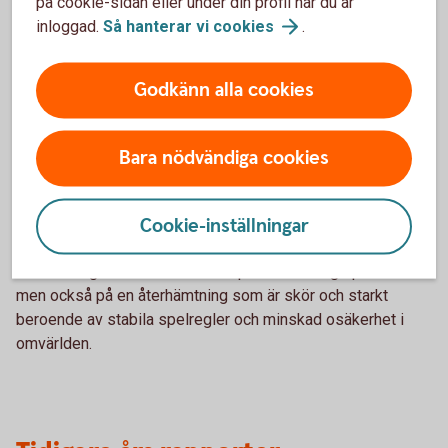
vårens mätning uppger 34 procent av småföretagen att
på cookie-sidan eller under din profil när du är
lönsamheten har stärkts, medan 31 procent uppger en
inloggad.
Så hanterar vi
cookies
.
försämring. Samtidigt är utrymmet för investeringar fortsatt
begränsat, särskilt bland de allra minsta företagen, även om
Godkänn alla cookies
risken för konkurser har minskat.
Fortsatt svag efterfrågan
Bara nödvändiga cookies
Svag efterfrågan är fortsatt det största tillväxthindret och
Cookie-inställningar
lyfts av 21 procent av företagen. Därefter följer
kompetensförsörjning och politisk oförutsägbarhet.
Sammantaget visar barometern på en försiktig optimism –
men också på en återhämtning som är skör och starkt
beroende av stabila spelregler och minskad osäkerhet i
omvärlden.