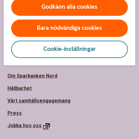
Spärrhjälp
Godkänn alla cookies
Hitta bankkontor
Bli kund
Bara nödvändiga cookies
Priser, räntor och kurser
Cookie-inställningar
Om oss
Om Sparbanken Nord
Hållbarhet
Vårt samhällsengagemang
Press
Jobba hos oss