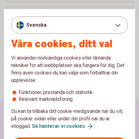
2022
Svenska
2021
Våra cookies, ditt val
2020
Vi använder nödvändiga cookies eller liknande
tekniker för att webbplatsen ska fungera för dig. Det
finns även cookies du kan välja som förbättrar din
upplevelse:
Funktioner, prestanda och statistik
Relevant marknadsföring
Du kan ta tillbaka ditt cookie-medgivande när du vill,
Sidfot
Hitta snabbt
på cookie-sidan eller under din profil när du är
inloggad.
Så hanterar vi cookies
.
Kundservice