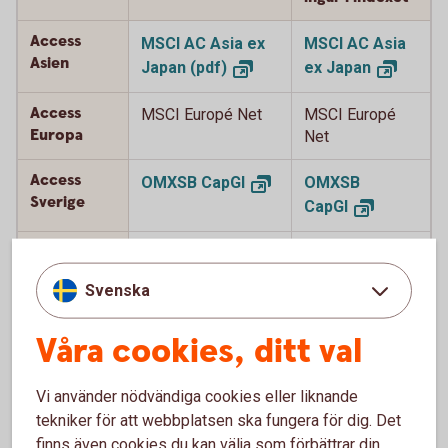
Access
MSCI AC Asia ex
MSCI AC Asia
Asien
Japan
(pdf)
ex
Japan
Access
MSCI Europé Net
MSCI Europé
Europa
Net
Access
OMXSB
CapGI
OMXSB
Sverige
CapGI
Access USA
MSCI USA
MSCI
USA
(pdf)
Svenska
Access
MSCI Japan Net
MSCI Japan
Våra cookies, ditt val
Japan
(pdf)
Net
Access
Vi använder nödvändiga cookies eller liknande
MSCI World Net
MSCI World
Global
tekniker för att webbplatsen ska fungera för dig. Det
(pdf)
Net
finns även cookies du kan välja som förbättrar din