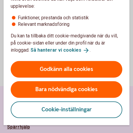
Access Mix
upplevelse:
OMXSB
CapGI
OMXSB
(aktiedel)
CapGI
Funktioner, prestanda och statistik
Relevant marknadsföring
Access Mix
OMRX Bond
OMRX Bond
(räntedel)
All
All
Du kan ta tillbaka ditt cookie-medgivande när du vill,
på cookie-sidan eller under din profil när du är
inloggad.
Så hanterar vi
cookies
.
Godkänn alla cookies
Bara nödvändiga cookies
Sidfot
Hitta snabbt
Cookie-inställningar
Kundservice
Spärrhjälp