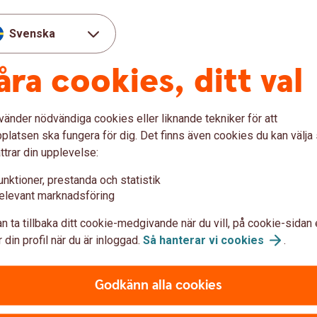
Svenska
åra cookies, ditt val
 – Handpenning, barn, pension
vänder nödvändiga cookies eller liknande tekniker för att
latsen ska fungera för dig. Det finns även cookies du kan välj
Djärv
ttrar din upplevelse:
unktioner, prestanda och statistik
r möjligheten att se dina
För dig är det avkastning 
elevant marknadsföring
börsen går upp och ned.
att riskera en del av dina 
n ta tillbaka ditt cookie-medgivande när du vill, på cookie-sidan 
gå upp.
 din profil när du är inloggad.
Så hanterar vi
cookies
.
Risknivå:
Medel
Spartid:
Gärna minst 5 år
Godkänn alla cookies
Köp Selection
100