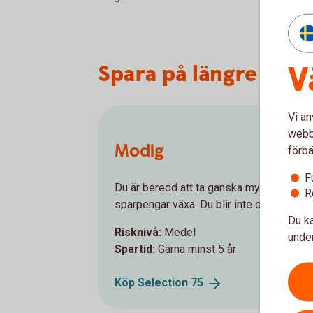
V
Spara på längre sikt
Vi an
webbp
Modig
förbä
F
Du är beredd att ta ganska mycket risk fö
R
sparpengar växa. Du blir inte orolig när 
Du ka
Risknivå:
Medel
under
Spartid:
Gärna minst 5 år
Köp Selection
75