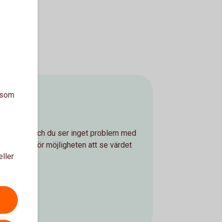
a som
som gäller och du ser inget problem med
sparpengar för möjligheten att se värdet
eller