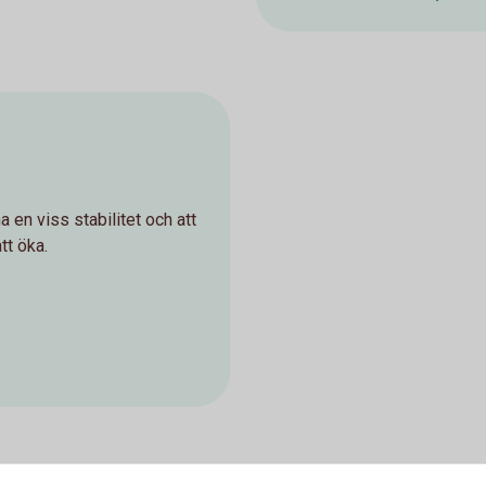
a en viss stabilitet och att
tt öka.
ning.