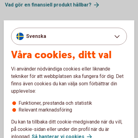
Vad gör en finansiell produkt hållbar?
Frågor till dig kring hållbarhet?
Svenska
För att kunna hjälpa dig att få ett hållbart sparande ställer vi
Våra cookies, ditt val
några frågor till dig kring hållbarhet. Dessa gäller bland
annat vad du har för önskemål och krav på hållbarhet i
produkterna – dina hållbarhetspreferenser. Du får möjlighet
Vi använder nödvändiga cookies eller liknande
att bestämma hur stor del av investeringen som ska vara
tekniker för att webbplatsen ska fungera för dig. Det
hållbar, enligt till exempel taxonomin.
finns även cookies du kan välja som förbättrar din
upplevelse:
Finansiella produkter som undviker negativa
konsekvenser
Funktioner, prestanda och statistik
Relevant marknadsföring
Du kan ta tillbaka ditt cookie-medgivande när du vill,
på cookie-sidan eller under din profil när du är
inloggad.
Så hanterar vi cookies
.