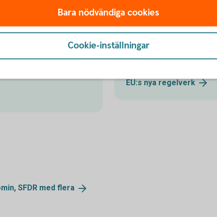
EU:s nya reg
Bara nödvändiga cookies
nom begreppet ESG. Det är
EU:s nya regelverk för finan
Cookie-inställningar
åverkar miljön (E), social
mot hållbara investeringar 
taxonomin, SFDR, MiFID2 o
EU:s nya
regelverk
nomin, SFDR med
flera