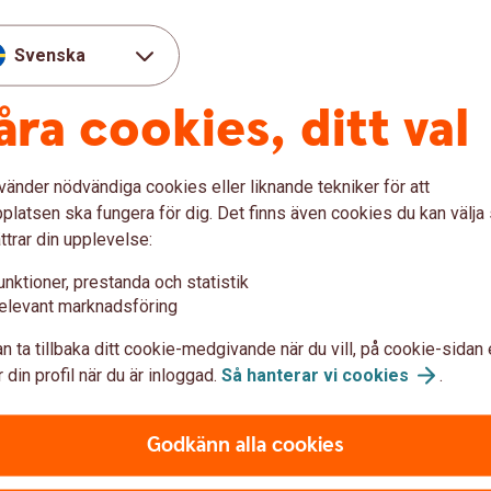
ot bankens exkluderingslista vilken innehåller bolag
m vi inte vill investera i.
Svenska
ser
åra cookies, ditt val
r om hållbarhetspreferenser i rådgivning. Det innebär
llbarhetspreferenser i ditt sparande. Vi vill kunna
törsta möjliga mån kan möta dina
vänder nödvändiga cookies eller liknande tekniker för att
latsen ska fungera för dig. Det finns även cookies du kan välj
ttrar din upplevelse:
gen
unktioner, prestanda och statistik
lbar?
elevant marknadsföring
n ta tillbaka ditt cookie-medgivande när du vill, på cookie-sidan 
 din profil när du är inloggad.
Så hanterar vi
cookies
.
referenser i nuläget?
Godkänn alla cookies