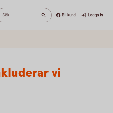
Sök
Bli kund
Logga in
nkluderar vi