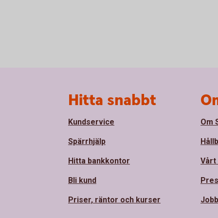
Sidfot
Hitta snabbt
Om
Kundservice
Om S
Spärrhjälp
Håll
Hitta bankkontor
Vårt
Bli kund
Pre
Priser, räntor och kurser
Job