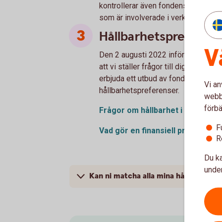
kontrollerar även fondens innehav m
som är involverade i verksamheter so
Hållbarhetspreferen
V
Den 2 augusti 2022 införde vi frågo
att vi ställer frågor till dig kring hå
erbjuda ett utbud av fonder som i s
Vi an
hållbarhetspreferenser.
webbp
förbä
Frågor om hållbarhet i
rådgivnin
F
Vad gör en finansiell produkt
hål
R
Du ka
under
Kan ni matcha alla mina hållbarhetsp