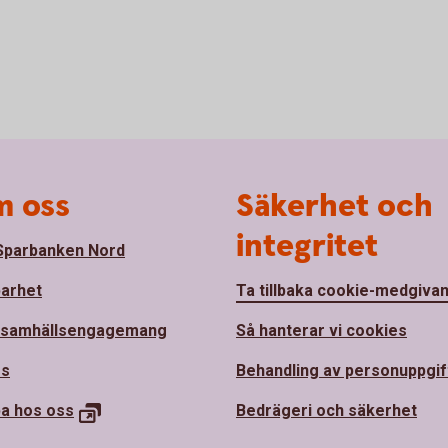
 oss
Säkerhet och
integritet
parbanken Nord
barhet
Ta tillbaka cookie-medgiva
 samhällsengagemang
Så hanterar vi cookies
ss
Behandling av personuppgif
ba hos
oss
Bedrägeri och säkerhet