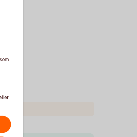
a som
eller