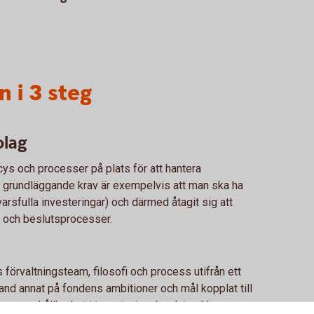
 i 3 steg
olag
cys och processer på plats för att hantera
Ett grundläggande krav är exempelvis att man ska ha
arsfulla investeringar) och därmed åtagit sig att
- och beslutsprocesser.
förvaltningsteam, filosofi och process utifrån ett
bland annat på fondens ambitioner och mål kopplat till
ntegrerar hållbarhet i investeringsbesluten Vi