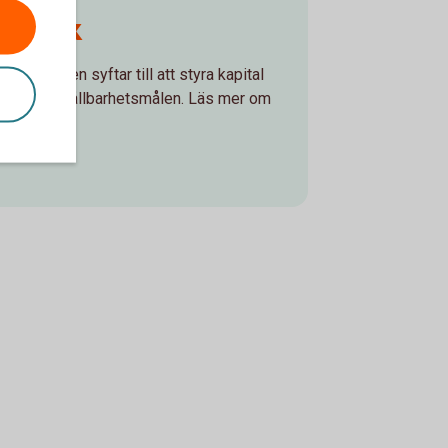
elverk
smarknaden syftar till att styra kapital
för att nå hållbarhetsmålen. Läs mer om
ch IDD.