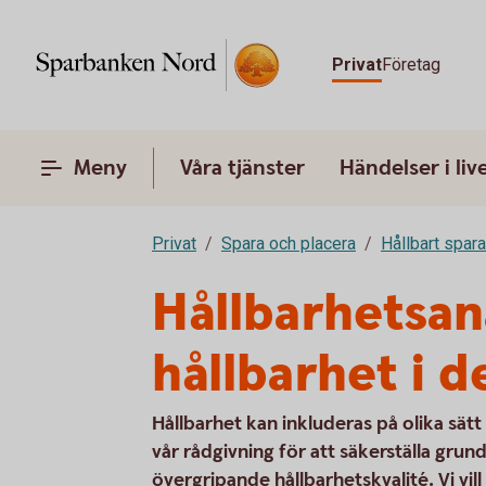
Privat
Företag
Meny
Våra tjänster
Händelser i liv
Privat
Spara och placera
Hållbart spar
Hållbarhetsana
hållbarhet i d
Hållbarhet kan inkluderas på olika sätt 
vår rådgivning för att säkerställa gr
övergripande hållbarhetskvalité. Vi vil