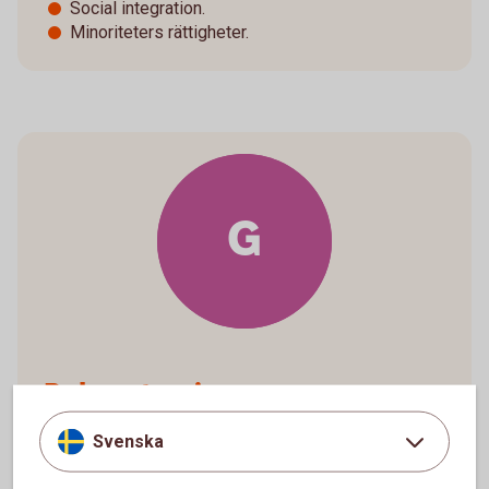
Social integration.
Minoriteters rättigheter.
G
Bolagsstyrning
Svenska
Bolag ska skötas på ett sunt och ansvarfullt sätt.
Bolagsstyrningen påverkar också hållbarheten.