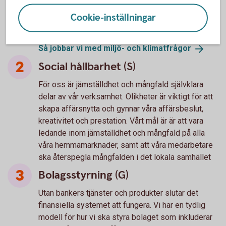
flytta dina pengar till mer hållbara alternativ, samt
högt ställda klimatmål utifrån investeringar och
Cookie-inställningar
utlåning.
Så jobbar vi med miljö- och
klimatfrågor
Social hållbarhet (S)
För oss är jämställdhet och mångfald självklara
delar av vår verksamhet. Olikheter är viktigt för att
skapa affärsnytta och gynnar våra affärsbeslut,
kreativitet och prestation. Vårt mål är är att vara
ledande inom jämställdhet och mångfald på alla
våra hemmamarknader, samt att våra medarbetare
ska återspegla mångfalden i det lokala samhället
Bolagsstyrning (G)
Utan bankers tjänster och produkter slutar det
finansiella systemet att fungera. Vi har en tydlig
modell för hur vi ska styra bolaget som inkluderar