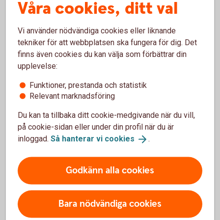
Våra cookies, ditt val
Det handlar bland annat om styrelsens ansvar
och sammansättning, ledning och företagskultur,
Vi använder nödvändiga cookies eller liknande
ersättning till ledning och anställda.
tekniker för att webbplatsen ska fungera för dig. Det
Andra delar är riskhantering, efterlevnad och
finns även cookies du kan välja som förbättrar din
transparens av skatteregler, samt bekämpning av
upplevelse:
korruption och mutor.
Funktioner, prestanda och statistik
Relevant marknadsföring
Du kan ta tillbaka ditt cookie-medgivande när du vill,
på cookie-sidan eller under din profil när du är
Så jobbar vi med ESG
inloggad.
Så hanterar vi
cookies
.
Miljö (E)
Godkänn alla cookies
Vid en analys av hur ett bolags verksamhet
påverkar miljön så tittar man på flera aspekter. Vi
Bara nödvändiga cookies
har ett stort ansvar när det gäller att hjälpa dig