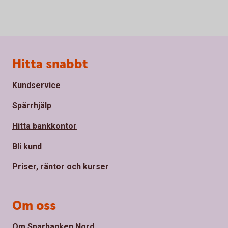
Sidfot
Hitta snabbt
Kundservice
Spärrhjälp
Hitta bankkontor
Bli kund
Priser, räntor och kurser
Om oss
Om Sparbanken Nord