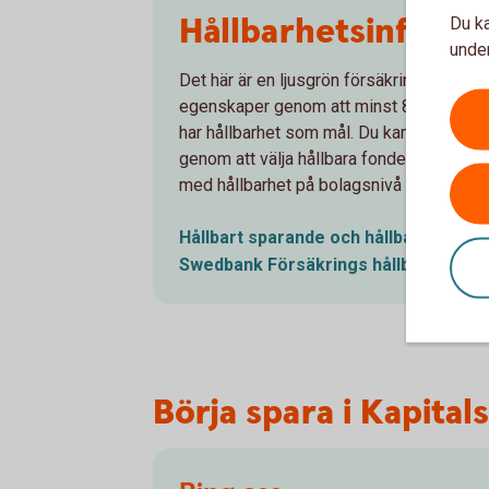
Hållbarhetsinforma
Du ka
under
Det här är en ljusgrön försäkringsprodukt
egenskaper genom att minst 80 % av fon
har hållbarhet som mål. Du kan själv påve
genom att välja hållbara fonder. Läs me
med hållbarhet på bolagsnivå samt i sina
Hållbart sparande och hållbara
fonde
Swedbank Försäkrings
hållbarhetsar
Börja spara i Kapital