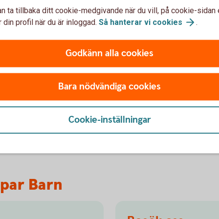
tion
n ta tillbaka ditt cookie-medgivande när du vill, på cookie-sidan 
 din profil när du är inloggad.
Så hanterar vi
cookies
.
 som främjar miljörelaterade eller sociala
derna beaktar någon av dessa egenskaper eller
Godkänn alla cookies
rka graden av hållbarhet i dina investeringar
r om det och hur Swedbank Försäkring arbetar
 kapital- och pensionsförsäkringar nedan.
Bara nödvändiga cookies
r
bete
Cookie-inställningar
spar Barn