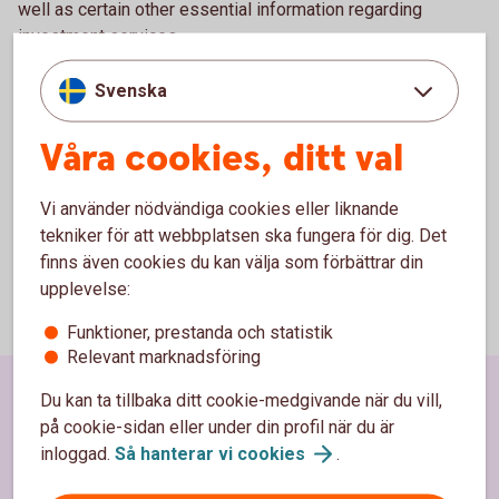
well as certain other essential information regarding
investment services.
If you are a client of a savings bank, please contact your
Svenska
savings bank.
Våra cookies, ditt val
Agreements and general terms – clients of
Swedbank's branch in
Norway
Vi använder nödvändiga cookies eller liknande
tekniker för att webbplatsen ska fungera för dig. Det
finns även cookies du kan välja som förbättrar din
upplevelse:
Funktioner, prestanda och statistik
Relevant marknadsföring
Du kan ta tillbaka ditt cookie-medgivande när du vill,
Sidfot
Hitta snabbt
på cookie-sidan eller under din profil när du är
inloggad.
Så hanterar vi
cookies
.
Kundservice