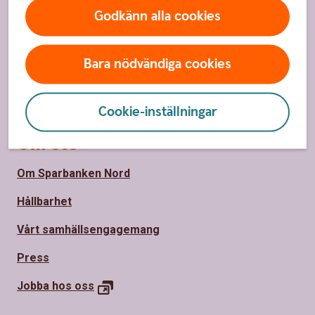
Spärrhjälp
Godkänn alla cookies
Hitta bankkontor
Bli kund
Bara nödvändiga cookies
Priser, räntor och kurser
Cookie-inställningar
Om oss
Om Sparbanken Nord
Hållbarhet
Vårt samhällsengagemang
Press
Jobba hos
oss