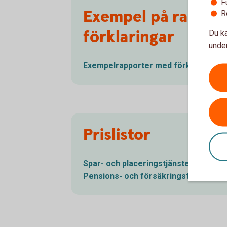
F
Exempel på rappor
R
förklaringar
Du ka
under
Exempelrapporter med
förklaringar
Prislistor
Spar- och
placeringstjänster
Pensions- och
försäkringstjänster