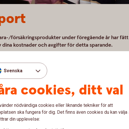
port
spara-/försäkringsprodukter under föregående år har fått
dina kostnader och avgifter för detta sparande.
Svenska
d av ditt totala sparande och
åra cookies, ditt val
kan rapporten vara olika många sidor.
leringarna MiFID2 och IDD, som båda syftar
lacerar i sparaprodukter inklusive
vänder nödvändiga cookies eller liknande tekniker för att
latsen ska fungera för dig. Det finns även cookies du kan välj
ttrar din upplevelse: