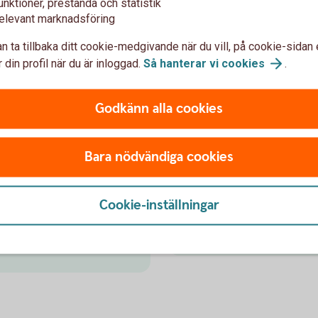
unktioner, prestanda och statistik
ter med
Frågor och s
elevant marknadsföring
n ta tillbaka ditt cookie-medgivande när du vill, på cookie-sidan 
 din profil när du är inloggad.
Så hanterar vi
cookies
.
Frågor och svar
kostnad
Godkänn alla cookies
Bara nödvändiga cookies
Kontakta os
Cookie-inställningar
Kundservice för
privatp