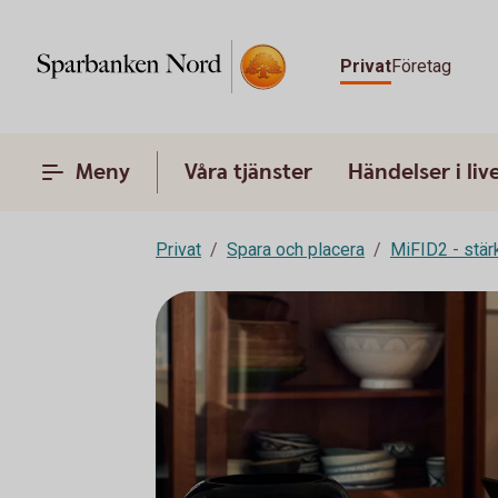
Privat
Företag
Meny
Våra tjänster
Händelser i liv
Privat
Spara och placera
MiFID2 - stä