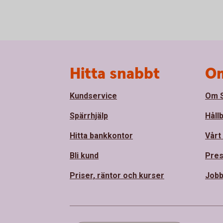
Sidfot
Hitta snabbt
Om
Kundservice
Om S
Spärrhjälp
Håll
Hitta bankkontor
Vårt
Bli kund
Pre
Priser, räntor och kurser
Job