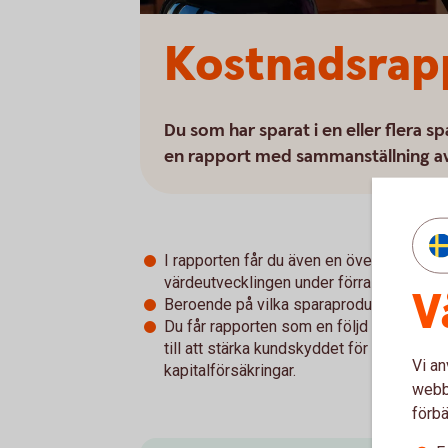
Kostnadsrap
Du som har sparat i en eller flera 
en rapport med sammanställning av 
I rapporten får du även en översiktlig bil
värdeutvecklingen under förra året.
V
Beroende på vilka sparaprodukter du har 
Du får rapporten som en följd av EU-reg
till att stärka kundskyddet för dig som p
Vi an
kapitalförsäkringar.
webbp
förbä