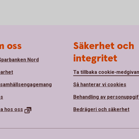
 oss
Säkerhet och
integritet
parbanken Nord
barhet
Ta tillbaka cookie-medgiva
 samhällsengagemang
Så hanterar vi cookies
ss
Behandling av personuppgif
ba hos
oss
Bedrägeri och säkerhet