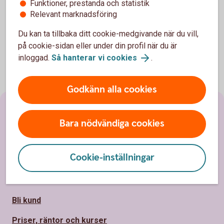
Funktioner, prestanda och statistik
Du kan själv ändra ditt anskaffningsvärde i internetbanken.
Relevant marknadsföring
Du kan ta tillbaka ditt cookie-medgivande när du vill,
på cookie-sidan eller under din profil när du är
inloggad.
Så hanterar vi cookies
.
Godkänn alla cookies
Sidfot
Hitta snabbt
Bara nödvändiga cookies
Kundservice
Cookie-inställningar
Spärrhjälp
Hitta bankkontor
Bli kund
Priser, räntor och kurser