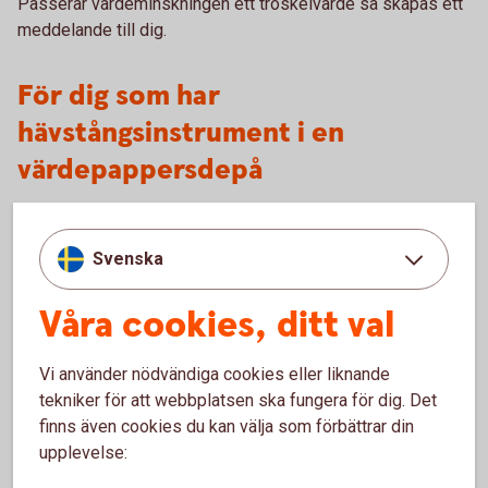
Passerar värdeminskningen ett tröskelvärde så skapas ett
meddelande till dig.
För dig som har
hävstångsinstrument i en
värdepappersdepå
Du får ett meddelande från Swedbank om marknadsvärdet
på ditt innehav i ett eller flera hävstångsinstrument, till
Svenska
exempel warrant, minskat med 10 procent eller mer jämfört
med anskaffningsvärdet. Om innehaven minskar ytterligare
Våra cookies, ditt val
får du ett nytt meddelande vid varje tröskelvärde om 10
procent.
Vi använder nödvändiga cookies eller liknande
Saknas anskaffningsvärde används marknadsvärdet från
tekniker för att webbplatsen ska fungera för dig. Det
den 31 december 2017 eller ett senare marknadsvärde. Att
finns även cookies du kan välja som förbättrar din
anskaffningsvärdet saknas kan bero på att innehavet
upplevelse:
flyttats från en depå i annan bank.