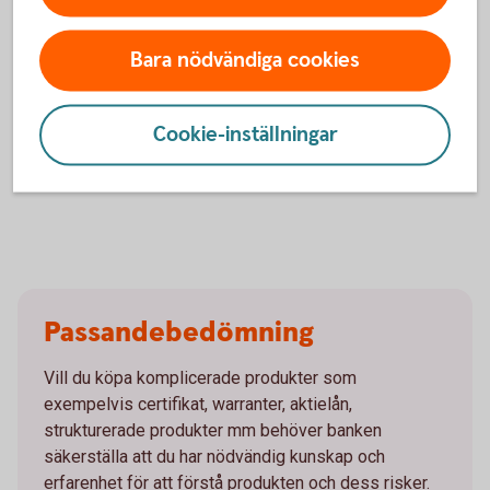
Din maximala förlust för innehavda optioner kan
motsvara hela det satsade kapitalet och risken är
Bara nödvändiga cookies
vanligen betydligt större än en placering i de
underliggande tillgångarna.
Dessa instrument bygger på en hävstång så både över-
som underavkastning kan bli avsevärt större än de
Cookie-inställningar
underliggande tillgångarnas avkastning.
Passandebedömning
Vill du köpa komplicerade produkter som
exempelvis certifikat, warranter, aktielån,
strukturerade produkter mm behöver banken
säkerställa att du har nödvändig kunskap och
erfarenhet för att förstå produkten och dess risker.