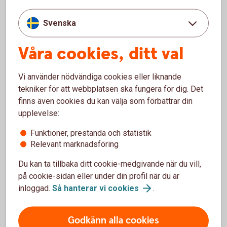
Svenska
För- och nackdelar med
Våra cookies, ditt val
aktiederivat (optioner)
Vi använder nödvändiga cookies eller liknande
tekniker för att webbplatsen ska fungera för dig. Det
Fördelar
finns även cookies du kan välja som förbättrar din
upplevelse:
Kan användas till att skydda ett innehav mot
kursnedgång.
Funktioner, prestanda och statistik
Kan ge en ökad avkastning med en mindre kapitalinsats
Relevant marknadsföring
än vad som krävs för att göra en motsvarande affär
direkt i den underliggande tillgången.
Du kan ta tillbaka ditt cookie-medgivande när du vill,
på cookie-sidan eller under din profil när du är
Nackdelar
inloggad.
Så hanterar vi
cookies
.
Förlustrisken kan vara obegränsad, vid utfärdande utan
Godkänn alla cookies
innehav av underliggande produkt.