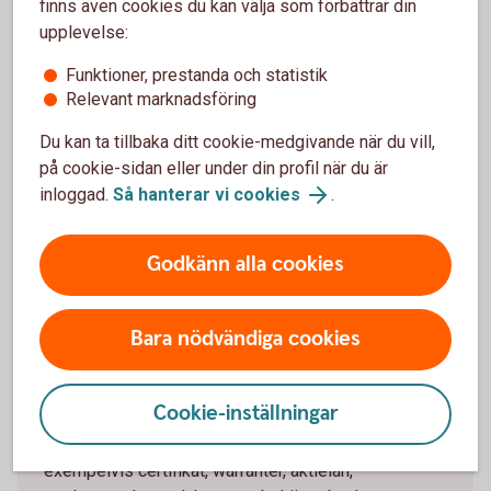
finns även cookies du kan välja som förbättrar din
upplevelse:
En effektiv finansieringsform av aktie innehav.
Flexibel lösning som kan anpassas till kundens behov.
Funktioner, prestanda och statistik
Administrativ förenkling.
Relevant marknadsföring
Du kan ta tillbaka ditt cookie-medgivande när du vill,
Nackdelar
på cookie-sidan eller under din profil när du är
inloggad.
Så hanterar vi cookies
.
Bilateralt avtal – inte handlat över börs.
Görs bara i stor volym.
Godkänn alla cookies
Bara nödvändiga cookies
Passandebedömning
Cookie-inställningar
Vill du köpa komplicerade produkter som
exempelvis certifikat, warranter, aktielån,