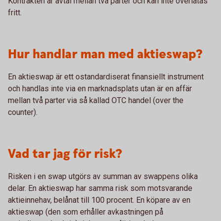
Kontrakten är avtal mellan två parter och kan inte överlåtas
fritt.
Hur handlar man med aktieswap?
En aktieswap är ett ostandardiserat finansiellt instrument
och handlas inte via en marknadsplats utan är en affär
mellan två parter via så kallad OTC handel (over the
counter).
Vad tar jag för risk?
Risken i en swap utgörs av summan av swappens olika
delar. En aktieswap har samma risk som motsvarande
aktieinnehav, belånat till 100 procent. En köpare av en
aktieswap (den som erhåller avkastningen på