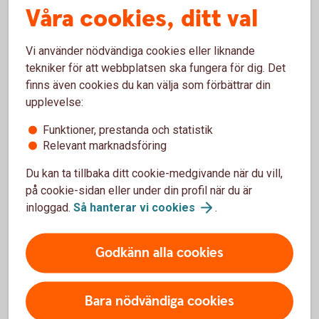
Våra cookies, ditt val
För- och nackdelar med
Kreditbevis
Vi använder nödvändiga cookies eller liknande
tekniker för att webbplatsen ska fungera för dig. Det
Fördelar
finns även cookies du kan välja som förbättrar din
upplevelse:
Skapar variation i portföljen med tillgångsslaget krediter
Funktioner, prestanda och statistik
Ger möjlighet till en kontinuerlig, t ex årlig, utbetalning av
Relevant marknadsföring
avkastning i form av en kupong
Ger möjlighet att investera i en underliggande marknad
Du kan ta tillbaka ditt cookie-medgivande när du vill,
du är intresserad av, utan att du behöver investera direkt
på cookie-sidan eller under din profil när du är
i en företagsobligation där minsta kapitalplacering ofta
inloggad.
Så hanterar vi
cookies
.
är hög
Nackdelar
Godkänn alla cookies
Delar av eller hela det nominella beloppet kan gå
förlorat
Bara nödvändiga cookies
Köpkursen på andrahandsmarknaden kan variera relativt