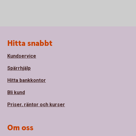
Sidfot
Hitta snabbt
Kundservice
Spärrhjälp
Hitta bankkontor
Bli kund
Priser, räntor och kurser
Om oss