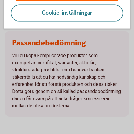
kraftigt under innehavstiden, vilket kan medföra en
förlust vid försäljning innan teckningstiden är över
Cookie-inställningar
Passandebedömning
Vill du köpa komplicerade produkter som
exempelvis certifikat, warranter, aktielån,
strukturerade produkter mm behöver banken
säkerställa att du har nödvändig kunskap och
erfarenhet för att förstå produkten och dess risker.
Detta görs genom en så kallad passandebedömning
där du får svara på ett antal frågor som varierar
mellan de olika produkterna.