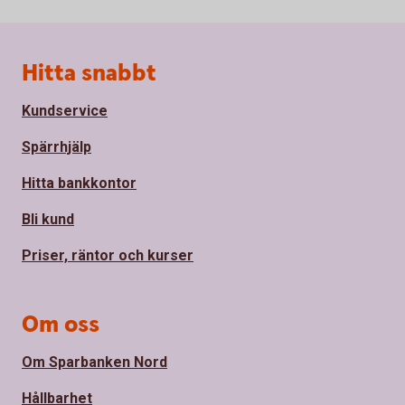
Sidfot
Hitta snabbt
Kundservice
Spärrhjälp
Hitta bankkontor
Bli kund
Priser, räntor och kurser
Om oss
Om Sparbanken Nord
Hållbarhet