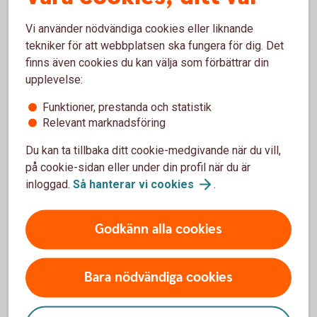
möjligt, normalt under påföljande handelsdag.
Vi använder nödvändiga cookies eller liknande
tekniker för att webbplatsen ska fungera för dig. Det
finns även cookies du kan välja som förbättrar din
För- och nackdelar med Bull &
upplevelse:
Bear
Funktioner, prestanda och statistik
Relevant marknadsföring
Fördelar
Du kan ta tillbaka ditt cookie-medgivande när du vill,
på cookie-sidan eller under din profil när du är
Möjlighet till högre avkastning än underliggande
inloggad.
Så hanterar vi
cookies
.
tillgångs uppgång i och med en hävstång.
Handlas direkt på börsen med köp- och säljkurser i
realtid.
Godkänn alla cookies
God flexibilitet med olika hävstång, välj den som passar
dig bäst.
Bara nödvändiga cookies
Nackdelar