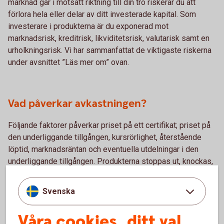
marknad går i motsatt riktning till din tro riskerar du att
förlora hela eller delar av ditt investerade kapital. Som
investerare i produkterna är du exponerad mot
marknadsrisk, kreditrisk, likviditetsrisk, valutarisk samt en
urholkningsrisk. Vi har sammanfattat de viktigaste riskerna
under avsnittet ”Läs mer om” ovan.
Vad påverkar avkastningen?
Följande faktorer påverkar priset på ett certifikat; priset på
den underliggande tillgången, kursrörlighet, återstående
löptid, marknadsräntan och eventuella utdelningar i den
underliggande tillgången. Produkterna stoppas ut, knockas,
på en lägstanivå, stop-lossnivån, då det förfaller och inte
längre går att handla. Om underliggande marknad går i
Svenska
motsatt riktning till din tro riskerar du att förlora hela eller
delar av ditt investerade kapital. Efter att produkten
Våra cookies, ditt val
stoppas noterar Swedbank ett nytt certifikat så snart som