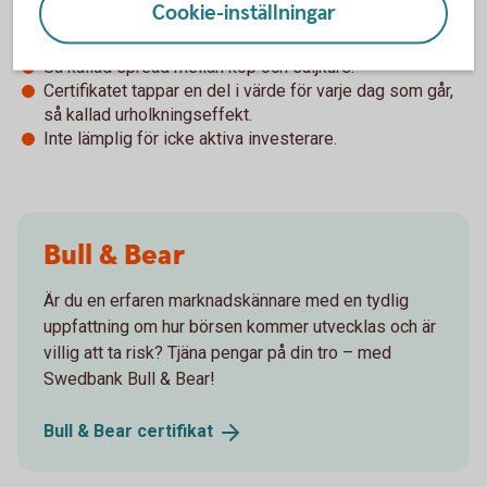
Cookie-inställningar
Betydligt högre risk jämfört med en direktinvestering i
underliggande tillgång.
Så kallad spread mellan köp och säljkurs.
Certifikatet tappar en del i värde för varje dag som går,
så kallad urholkningseffekt.
Inte lämplig för icke aktiva investerare.
Bull & Bear
Är du en erfaren marknadskännare med en tydlig
uppfattning om hur börsen kommer utvecklas och är
villig att ta risk? Tjäna pengar på din tro – med
Swedbank Bull & Bear!
Bull & Bear
certifikat