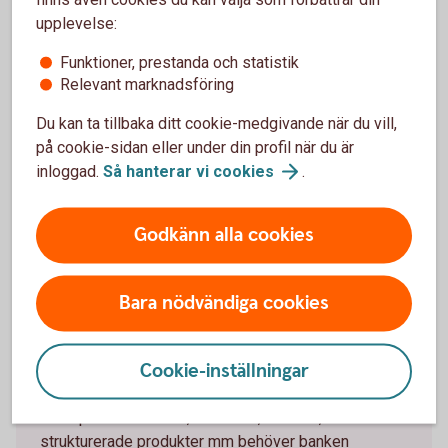
löptiden.
Du tar del av aktiens värdeutveckling vid en
upplevelse:
konvertering.
Funktioner, prestanda och statistik
Relevant marknadsföring
Nackdelar
Du kan ta tillbaka ditt cookie-medgivande när du vill,
Konvertibler har normalt en sämre likviditet än aktier.
på cookie-sidan eller under din profil när du är
Konvertibelinnehavaren har till skillnad från aktieägaren
inloggad.
Så hanterar vi
cookies
.
ingen rösträtt på en bolagsstamma.
Godkänn alla cookies
Bara nödvändiga cookies
Passandebedömning
Cookie-inställningar
Vill du köpa komplicerade produkter som
exempelvis certifikat, warranter, aktielån,
strukturerade produkter mm behöver banken