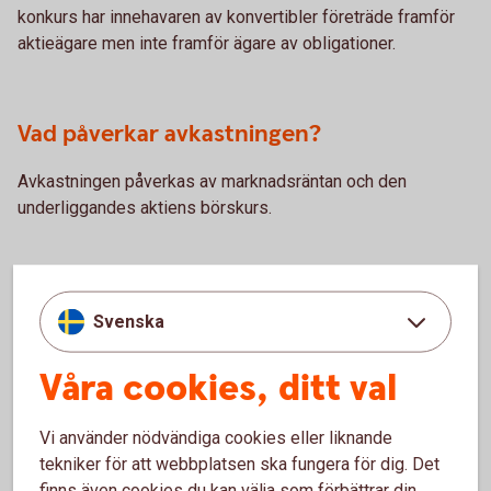
konkurs har innehavaren av konvertibler företräde framför
aktieägare men inte framför ägare av obligationer.
Vad påverkar avkastningen?
Avkastningen påverkas av marknadsräntan och den
underliggandes aktiens börskurs.
För- och nackdelar med
Svenska
konvertibel
Våra cookies, ditt val
Fördelar
Vi använder nödvändiga cookies eller liknande
tekniker för att webbplatsen ska fungera för dig. Det
En konvertibel ger avkastning i form av ränta under
finns även cookies du kan välja som förbättrar din