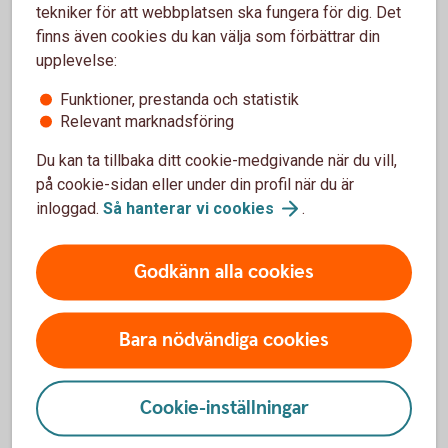
tekniker för att webbplatsen ska fungera för dig. Det
Stiger underliggande marknad tar du del av
finns även cookies du kan välja som förbättrar din
uppgången, hur stor del framgår av
upplevelse:
deltagandegraden som finns beskrivet i
produktbladet för varje produkt. Deltagandegraden är
Funktioner, prestanda och statistik
högre för MAX-alternativet jämfört med BAS-
Relevant marknadsföring
alternativet.
Du kan ta tillbaka ditt cookie-medgivande när du vill,
på cookie-sidan eller under din profil när du är
inloggad.
Så hanterar vi
cookies
.
Godkänn alla cookies
För- och nackdelar med SPAX Nu
Bara nödvändiga cookies
Fördelar
Möjlighet att följa utvecklingen för en tillgång till en
Cookie-inställningar
begränsad risk
Du vet på förhand vilket lägsta belopp som på