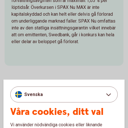
förvaltningsavgiften som är maximalt 1,05 % per
löptidsår. Överkursen i SPAX Nu MAX är inte
kapitalskyddad och kan helt eller delvis gå förlorad
om underliggande marknad faller. SPAX Nu omfattas
inte av den statliga insättningsgarantin vilket innebär
att om emittenten, Swedbank, går i konkurs kan hela
eller delar av beloppet gå förlorat.
Vad påverkar avkastningen?
Svenska
Avkastningen på en SPAX Nu beror bland annat på
Våra cookies, ditt val
värdeutvecklingen på den underliggande marknad
produkten är kopplad till (till exempel aktier,
Vi använder nödvändiga cookies eller liknande
aktieindex eller råvaror) samt deltagandegraden.