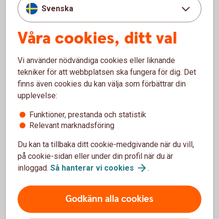
Vad påverkar avkastningen?
Svenska
Avkastningen består av två delar, aktieutdelning och
Våra cookies, ditt val
eventuell värdestegring på aktien. Aktieutdelningen
bestäms på den årliga bolagsstämman och utbetalas
Vi använder nödvändiga cookies eller liknande
normalt en gång per år. Avkastning på grund av
tekniker för att webbplatsen ska fungera för dig. Det
värdestegring uppstår först när aktien säljs – om
finns även cookies du kan välja som förbättrar din
aktiekursen är högre när den säljs än när den köptes.
upplevelse:
Funktioner, prestanda och statistik
För- och nackdelar med aktier
Relevant marknadsföring
Du kan ta tillbaka ditt cookie-medgivande när du vill,
på cookie-sidan eller under din profil när du är
Fördelar
inloggad.
Så hanterar vi
cookies
.
Möjlighet till högre avkastning än räntesparande.
Möjlighet till årlig utdelning.
Godkänn alla cookies
Möjlighet att investera i bolag du tror på.
Inga förvaltningskostnader.