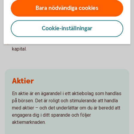
Bara nödvändiga cookies
Nackdelar
Cookie-inställningar
Hög risk
Courtage betalas vid både köp och försäljning.
Aktieaffärer deklareras och beskattas som inkomst av
kapital.
Aktier
En aktie är en ägarandel i ett aktiebolag som handlas
på börsen. Det är roligt och stimulerande att handla
med aktier – och det underlättar om du är beredd att
engagera dig i ditt sparande och följer
aktiemarknaden.