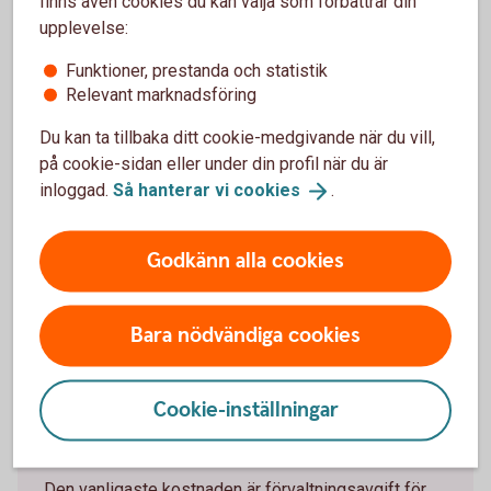
finns även cookies du kan välja som förbättrar din
upplevelse:
Funktioner, prestanda och statistik
Tjänstekostnader
Relevant marknadsföring
Du kan ta tillbaka ditt cookie-medgivande när du vill,
Detta är kostnader och avgifter som kan tas ut för
på cookie-sidan eller under din profil när du är
olika tjänster. Exempel på tjänstekostnader är
inloggad.
Så hanterar vi
cookies
.
kostnaden du har för portföljförvaltning eller för
rådgivning.
Godkänn alla cookies
Bara nödvändiga cookies
Cookie-inställningar
Kostnader för fonder och andra
värdepapper
Den vanligaste kostnaden är förvaltningsavgift för