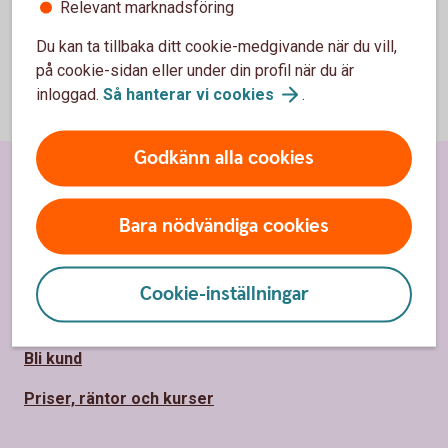
Relevant marknadsföring
Du kan ta tillbaka ditt cookie-medgivande när du vill,
på cookie-sidan eller under din profil när du är
inloggad.
Så hanterar vi
cookies
.
Godkänn alla cookies
Sidfot
Hitta snabbt
Bara nödvändiga cookies
Kundservice
Spärrhjälp
Cookie-inställningar
Hitta bankkontor
Bli kund
Priser, räntor och kurser