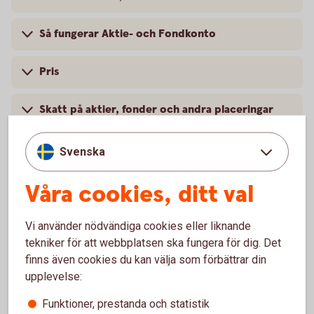
Så fungerar Aktie- och Fondkonto
Pris
Skatt på aktier, fonder och andra placeringar
Villkor och mer information
Svenska
Våra cookies, ditt val
För att se detta innehåll behöver du först
Vi använder nödvändiga cookies eller liknande
godkänna cookies för Funktioner, prestanda
tekniker för att webbplatsen ska fungera för dig. Det
och statistik.
finns även cookies du kan välja som förbättrar din
upplevelse:
Inställningar för cookies
Funktioner, prestanda och statistik