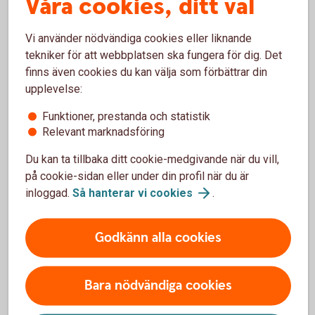
Våra cookies, ditt val
När man handlar Swedbanks Bull & Bear-certifikat betalar
man courtage, precis som vid aktieköp. Handel med
Swedbanks Bull & Bear-certifikat i internetbanken och
Vi använder nödvändiga cookies eller liknande
mobilbanken är avgiftsfri, för övriga kanaler gäller ordinarie
tekniker för att webbplatsen ska fungera för dig. Det
prislista. Vid handel tas en spread mellan köp och säljkurs
finns även cookies du kan välja som förbättrar din
ut. Ett certifikats värde vid marknadens öppning motsvarar
upplevelse:
föregående noteringsdags stängningskurs justerat med
Funktioner, prestanda och statistik
marginaluttag. Se respektive certifikats slutliga villkor för
Relevant marknadsföring
mer information om marginaluttag.
Du kan ta tillbaka ditt cookie-medgivande när du vill,
Viktigt att veta
på cookie-sidan eller under din profil när du är
inloggad.
Så hanterar vi
cookies
.
För respektive Bull & Bear-certifikat finns slutliga villkor.
Bull & Bear-certifikat är så kallade ETN:er, Exchange Traded
Godkänn alla cookies
Notes, och i slutliga villkor dokumenteras dessa som
certifikat. Det är viktigt att du läser dessa villkor
tillsammans med det av Finansinspektionen godkända
Bara nödvändiga cookies
grundprospektet innan du handlar. Slutliga villkor samt
grundprospekt finns att ladda ner på hemsidan.