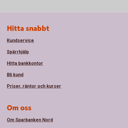
Sidfot
Hitta snabbt
Kundservice
Spärrhjälp
Hitta bankkontor
Bli kund
Priser, räntor och kurser
Om oss
Om Sparbanken Nord