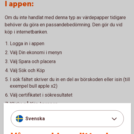
I appen:
Om du inte handlat med denna typ av värdepapper tidigare
behöver du göra en passandebedömning. Den gör du vid
köp i internetbanken.
Logga in i appen
Välj Din ekonomi i menyn
Välj Spara och placera
Välj Sök och Köp
I sök fältet skriver du in en del av börskoden eller isin (till
exempel bull apple x2)
Välj certifikatet i sökresultatet
Klicka på Köp-knappen
Svenska
Kostnader